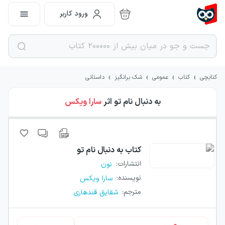
ورود کاربر
›
›
›
›
کتابچی
کتاب
عمومی
شک برانگیز
داستانی
به دنبال نام تو
اثر
سارا ویکس
کتاب
به دنبال نام تو
انتشارات
:
نون
نویسنده
:
سارا ویکس
مترجم
:
شقایق قندهاری