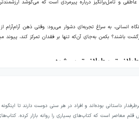
 عاطفی و تأمل‌برانگیز درباره پیرمردی است که می‌کوشد ارزشمند
گاه انسانی، به سراغ تجربه‌ای دشوار می‌رود: وقتی ذهن آرام‌آرام از
زگشت باشند؟ بکمن به‌جای آن‌که تنها بر فقدان تمرکز کند، پیوند می
طولانی‌تر و طولانی‌تر می‌شود
 تدریجی خاطرات و نشانه‌های آشنا روبه‌روست. خانواده‌اش تلاش م
رتباط برقرار کنند که برای پیرمرد هر روز شکل تازه‌ای پیدا می‌کند
 اکنون و گذشته شکل می‌گیرد.
فدار داستانی بوده‌اند و افراد در هر سنی دوست دارند تا اینگونه ا
ش نوآ است. نوآ پدربزرگش را می‌شناسد و با نشانه‌هایی که از او آم
لم معاصر است که کتاب‌های بسیاری را روانه بازار کرده. کتاب‌ها
بگیرد و ردپاها و سرنخ‌ها را پیدا کند؛ همان دستورالعملی که پدرب
قیم، عمق پیوند عاطفی میان آن دو را نشان می‌دهد.