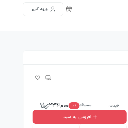
ورود کاربر
234,000
قیمت:
260,000
٪
10
افزودن به سبد