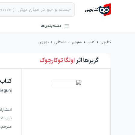
کتابچی
دسته‌بندی‌ها
›
›
›
›
کتابچی
کتاب
عمومی
داستانی
نوجوان
گریزها
اثر
اولگا توکارچوک
کتاب
ieguni
انتشارا
نویسند
مترجم
: