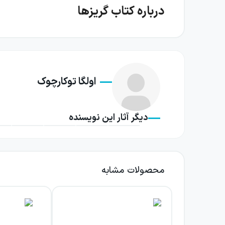
درباره کتاب گریزها
در مرکز این اثر، پرسش‌هایی ساده اما عمیق قرار
گریزها از روایت‌های متعدد و پیوسته‌ای شکل می‌گ
اما هم‌زمان یادآور چیزی ازدست‌رفته یا دست‌نیاف
اولگا توکارچوک
یکی از روایت‌ها به قلب شوپن می‌پردازد که خواهر
تصمیمی سنگین روبه‌رو می‌شود: او باید معشو
دیگر آثار این نویسنده
جغرافیایی به مواجهه‌ای دردناک با گذشته و عاطفه
روایت مردی که در پی ناپدیدشدن عجیب همسر و ف
دیگر از کتاب را نشان می‌دهد. ناپدیدشدن، باز
محصولات مشابه
داستان‌ها در کنار هم، تصویری چندوجهی از انسان
توکارچوک به‌جای آنکه سفر را تجربه‌ای صرفاً بیر
جایی دیگر می‌رود و انسانی که میان ماندن و رفت