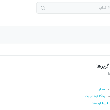
گریزها
b
ت
:
همان
ه
:
اولگا توکارچوک
فریبا ارجمند