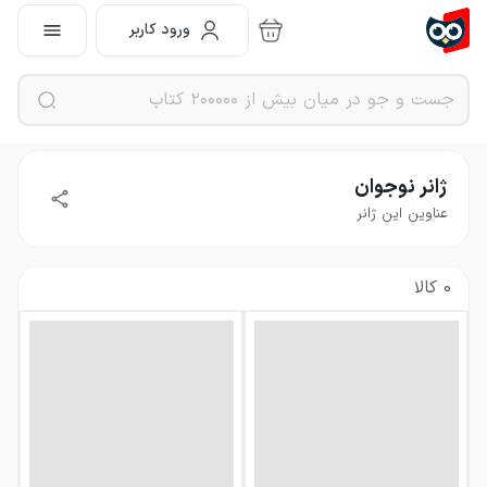
ورود کاربر
ژانر نوجوان
عناوین این ژانر
0
کالا