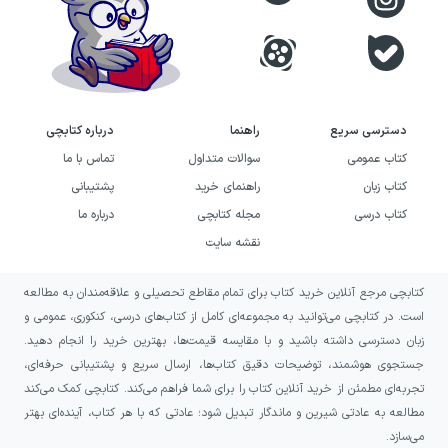
اهمیت ژانر نوجوان
در دوران نوجوانی آن‌چه اهمیت بسیار زیادی دارد
هویت یابی و استقلال طلبی نوجوان است. از همین رو
دسترسی سریع
راهنما
درباره کتابچی
نویسندگان ادبیات نوجوان در آثار خود از مضامین
کتاب عمومی
سوالات متداول
تماس با ما
هویت یابی و استقلال طلبی بهره می‌برند و به نوجوان
کتاب زبان
راهنمای خرید
پشتیبانی
کمک می‌کنند در باب چالش‌های خاص دوران نوجوانی
کتاب درسی
مجله کتابچی
درباره ما
تفکر کرده و تصمیم درست بگیرد. نویسندگان بزرگ
نقشه سایت
معتقدند، ادبیات ژانر نوجوان پیوندی بین نوجوان و
کتابچی مرجع آنلاین خرید کتاب برای تمام مقاطع تحصیلی و علاقه‌مندان به مطالعه
ادبیات بزرگسال ایجاد می‌کند و به نوجوان فرصت
است. در کتابچی می‌توانید به مجموعه‌ای کامل از کتاب‌های درسی، کنکوری، عمومی و
تعامل با بزرگسالان را می‌دهد.
زبان دسترسی داشته باشید و با مقایسه قیمت‌ها، بهترین خرید را انجام دهید.
جستجوی هوشمند، توضیحات دقیق کتاب‌ها، ارسال سریع و پشتیبانی حرفه‌ای،
بسیاری از والدین از رفتارهای پرخاشگرانه و غیر قابل
تجربه‌ای مطمئن از خرید آنلاین کتاب را برای شما فراهم می‌کند. کتابچی کمک می‌کند
کنترل نوجوان خود شاکی هستند. نوجوان‌ها عمدتا به
مطالعه به عادتی شیرین و ماندگار تبدیل شود؛ عادتی که با هر کتاب، آینده‌ای بهتر
می‌سازد.
دنبال کشف هویت مستقل خود هستند و قانون شکنی