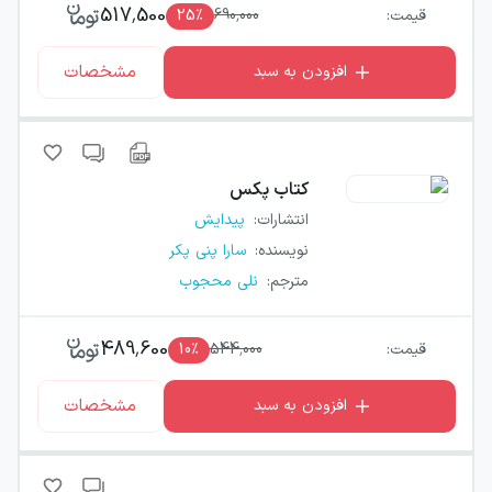
517,500
قیمت:
690,000
٪
25
مشخصات
افزودن به سبد
کتاب
پکس
انتشارات
:
پیدایش
نویسنده
:
سارا پنی پکر
مترجم
:
نلی محجوب
489,600
قیمت:
544,000
٪
10
مشخصات
افزودن به سبد