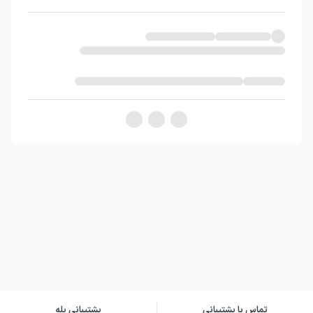
از دیدن رقیبی بعد از رقیب دیگر که با محصولات
ما در بازار شناور بودند شگفت‌زده شده بودیم،
مصمم شده بودم تا جلوی کار آنها که در واقع
دزیدن کار من بود بگیرم.
اما مشکل کار در این بود که نتوانستم. من تدابیر
قانونی حمایت از محصولم را به کار نگرفته بودم
زیرا فکر می‌کردم به دست آوردن یک حق انحصاری
محصول کار بسیار پرهزینه‌ای است.
اولین کسب‌وکار پر رونقم در عرض کمتر از یک
تماس با پشتیبانی
پشتیبانی بله