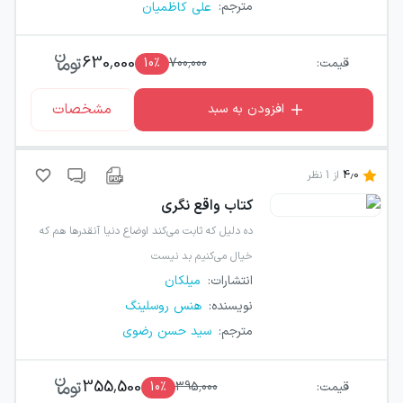
مترجم
:
علی کاظمیان
630,000
قیمت:
700,000
٪
10
مشخصات
افزودن به سبد
4.0
از
1
نظر
کتاب
واقع نگری
ده دلیل که ثابت می‌کند اوضاع دنیا آنقدرها هم که
خیال می‌کنیم بد نیست
انتشارات
:
میلکان
نویسنده
:
هنس روسلینگ
مترجم
:
سید حسن رضوی
355,500
قیمت:
395,000
٪
10