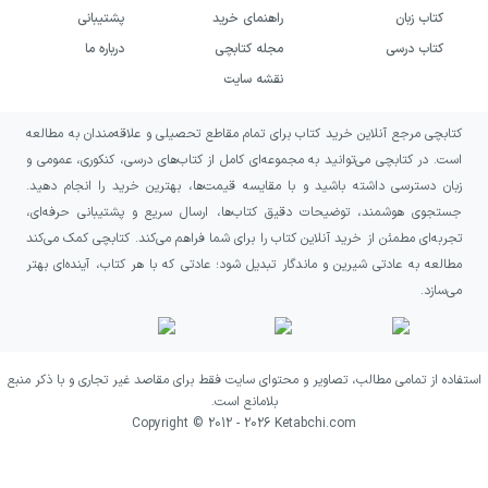
کتاب زبان
راهنمای خرید
پشتیبانی
تعداد
عنوان آزمون
کتاب درسی
مجله کتابچی
درباره ما
سؤال‌ها
نقشه سایت
آزمون ۱ –
کتابچی مرجع آنلاین خرید کتاب برای تمام مقاطع تحصیلی و علاقه‌مندان به مطالعه
است. در کتابچی می‌توانید به مجموعه‌ای کامل از کتاب‌های درسی، کنکوری، عمومی و
دی ۱۴۰۰
۲۹
زبان دسترسی داشته باشید و با مقایسه قیمت‌ها، بهترین خرید را انجام دهید.
(کلیه
جستجوی هوشمند، توضیحات دقیق کتاب‌ها، ارسال سریع و پشتیبانی حرفه‌ای،
رشته‌ها)
تجربه‌ای مطمئن از خرید آنلاین کتاب را برای شما فراهم می‌کند. کتابچی کمک می‌کند
مطالعه به عادتی شیرین و ماندگار تبدیل شود؛ عادتی که با هر کتاب، آینده‌ای بهتر
می‌سازد.
آزمون ۲ –
خرداد ۹۹
(انسانی و
۴۲
استفاده از تمامی مطالب، تصاویر و محتوای سایت فقط برای مقاصد غیر تجاری و با ذکر منبع
بلامانع است.
معارف
Copyright © 2012 -
2026
Ketabchi.com
اسلامی)