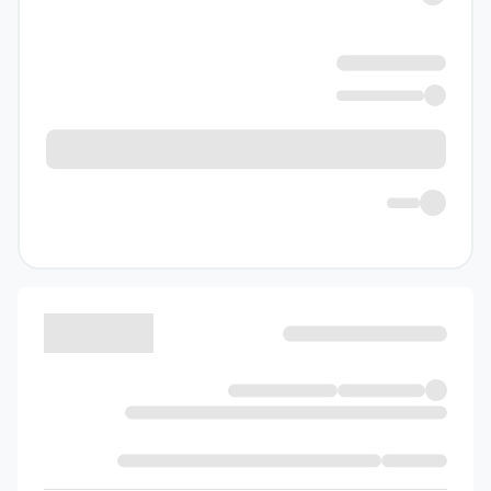
هاشمی
درسنامه‌های
۱
خلاصه و درس به
درس
بیان ساده و قابل
۲
فهم
ارائهٔ تاریخ ادبیات
۳
هر درس
ارائهٔ معنی کلمات
۴
مهم دروس