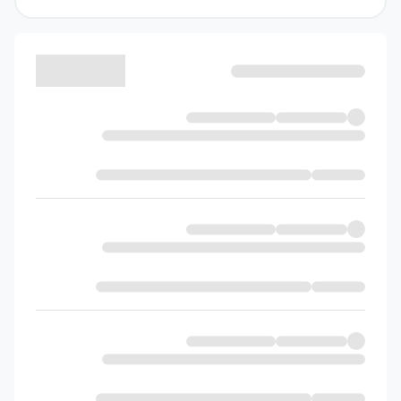
آزمون، مدت زمان پاسخگویی به هر آزمون و
شماره سوالات هر درس، به طور کامل ذکر شده
است. این فهرست در جدول زیر قابل مشاهده
است.