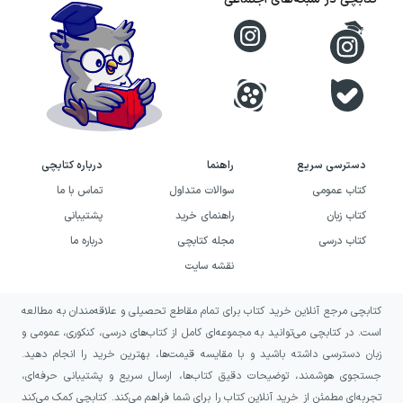
بررسی درسنامه‌های آموزشی جلد
اول کتاب دور دنیا در چهار ساعت
رشته علوم انسانی از انتشارات گاج
دسترسی سریع
راهنما
درباره کتابچی
کتاب عمومی
سوالات متداول
تماس با ما
در جلد اول کتاب دور دنیا در چهار ساعت رشته
کتاب زبان
راهنمای خرید
پشتیبانی
علوم انسانی
، درسنامه‌های آموزشی ارائه نشده و
کتاب درسی
مجله کتابچی
درباره ما
فقط شامل پرسش‌های چهار گزینه‌ای می‌شود.
نقشه سایت
پیشنهاد می‌شود که اگر نیاز به کتاب کمک
کتابچی مرجع آنلاین خرید کتاب برای تمام مقاطع تحصیلی و علاقه‌مندان به مطالعه
آموزشی‌ای دارید تا از طریق درسنامه‌های آن
است. در کتابچی می‌توانید به مجموعه‌ای کامل از کتاب‌های درسی، کنکوری، عمومی و
بتوانید به مطالعه بپردازید و مباحث را به صورت
زبان دسترسی داشته باشید و با مقایسه قیمت‌ها، بهترین خرید را انجام دهید.
جستجوی هوشمند، توضیحات دقیق کتاب‌ها، ارسال سریع و پشتیبانی حرفه‌ای،
مفهومی و کامل بیاموزید، از سایر کتاب‌های این
تجربه‌ای مطمئن از خرید آنلاین کتاب را برای شما فراهم می‌کند. کتابچی کمک می‌کند