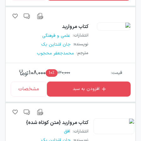
کتاب
مروارید
انتشارات
:
علمی و فرهنگی
نویسنده
:
جان اشتاین بک
مترجم
:
محمدجعفر محجوب
108,000
قیمت:
120,000
٪
10
مشخصات
افزودن به سبد
کتاب
مروارید {متن کوتاه شده}
انتشارات
:
افق
نویسنده
:
جان اشتاین بک