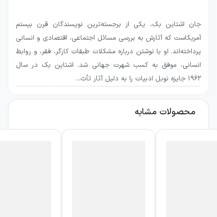
درباره طمع، فقر، قدرت، بی‌عدالتی و معنای واقعی
خوشبختی مطرح می‌کند.
جان اشتاین بک، یکی از برجسته‌ترین نویسندگان قرن بیستم
آمریکاست که آثارش به بررسی مسائل اجتماعی، اقتصادی و انسانی
درباره کتاب مروارید
پرداخته‌اند. او با نوشتن درباره مشکلات طبقات کارگر، فقر، و روابط
کینو مانند پدر و پدربزرگش غواصی است که از
انسانی، موفق به کسب شهرت جهانی شد. اشتاین بک در سال
۱۹۶۲ جایزه نوبل ادبیات را به دلیل آثار تأث...
اعماق خلیج مروارید جمع می‌کند؛ مرواریدهایی که
زمانی ثروتی بزرگ برای پادشاهان اسپانیا فراهم
محصولات مشابه
می‌کردند و اکنون تنها وسیله تأمین نیازهای ناچیز
زندگی او، همسرش جوانا و نوزادشان هستند.
زندگی این خانواده با امکاناتی اندک می‌گذرد، اما
میان اعضای آن عشق و امیدی واقعی وجود دارد.
حادثه‌ای ناگوار، یعنی نیش عقرب به کودک
خانواده، کینو و جوانا را با نیاز فوری به پزشک
روبه‌رو می‌کند. در چنین شرایطی، پیدا شدن