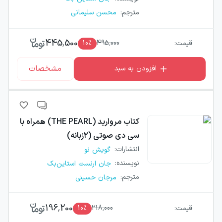
مترجم
:
محسن سلیمانی
445,500
قیمت:
495,000
٪
10
مشخصات
افزودن به سبد
کتاب
مروارید (THE PEARL) همراه با
سی دی صوتی (۲زبانه)
انتشارات
:
گویش نو
نویسنده
:
جان ارنست استاین‌بک
مترجم
:
مرجان حسینی
196,200
قیمت:
218,000
٪
10