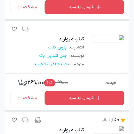
مشخصات
افزودن به سبد
کتاب
مروارید
انتشارات
:
پارس کتاب
نویسنده
:
جان اشتاین بک
مترجم
:
محمدجعفر محجوب
269,100
قیمت:
299,000
٪
10
مشخصات
افزودن به سبد
5.0
از
1
نظر
کتاب
مروارید