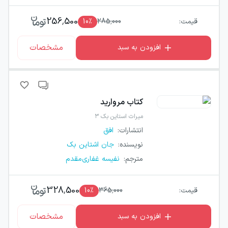
256,500
قیمت:
285,000
٪
10
مشخصات
افزودن به سبد
کتاب
مروارید
میراث استاین بک ۳
انتشارات
:
افق
نویسنده
:
جان اشتاین بک
مترجم
:
نفیسه غفاری‌مقدم
328,500
قیمت:
365,000
٪
10
مشخصات
افزودن به سبد