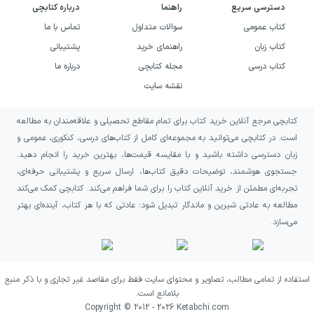
خطرهای ناشی از طمع را می‌پسندند.
دسترسی سریع
راهنما
درباره کتابچی
کتاب عمومی
سوالات متداول
تماس با ما
این اثر همچنین به کسانی پیشنهاد می‌شود که از
کتاب زبان
راهنمای خرید
پشتیبانی
روایت‌های نمادین و ساده اما پرمفهوم لذت
کتاب درسی
مجله کتابچی
درباره ما
می‌برند؛ روایت‌هایی که بدون پیچیده‌گویی، درباره
نقشه سایت
رابطه انسان با طبیعت، تحمیل فرهنگی و
کتابچی مرجع آنلاین خرید کتاب برای تمام مقاطع تحصیلی و علاقه‌مندان به مطالعه
اقتصادی، قدرت و انتخاب اخلاقی تأمل می‌کنند.
است. در کتابچی می‌توانید به مجموعه‌ای کامل از کتاب‌های درسی، کنکوری، عمومی و
اگر انتظار دارید کتابی کوتاه‌گو اما عمیق بخوانید
زبان دسترسی داشته باشید و با مقایسه قیمت‌ها، بهترین خرید را انجام دهید.
که فضای زندگی صیادان بومی مکزیک را پیش
جستجوی هوشمند، توضیحات دقیق کتاب‌ها، ارسال سریع و پشتیبانی حرفه‌ای،
تجربه‌ای مطمئن از خرید آنلاین کتاب را برای شما فراهم می‌کند. کتابچی کمک می‌کند
چشم شما بیاورد و در پایان، تعریف خوشبختی و
مطالعه به عادتی شیرین و ماندگار تبدیل شود؛ عادتی که با هر کتاب، آینده‌ای بهتر
امنیت را به چالش بکشد، مروارید انتخابی قابل
می‌سازد.
تأمل است.
استفاده از تمامی مطالب، تصاویر و محتوای سایت فقط برای مقاصد غیر تجاری و با ذکر منبع
بلامانع است.
Copyright © 2012 -
2026
Ketabchi.com