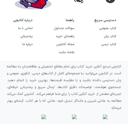
کتاب که دانش‌آموز را با حاشیه و چالش درگیر
می‌سازند، جایی در این کتاب ندارند.
دسترسی سریع
راهنما
درباره کتابچی
کتاب عمومی
سوالات متداول
تماس با ما
کتاب زبان
راهنمای خرید
پشتیبانی
کتاب درسی
مجله کتابچی
درباره ما
نقشه سایت
پاسخ‌نامۀ کتاب هندسه 11ام میکرو
گاج
کتابچی مرجع آنلاین خرید کتاب برای تمام مقاطع تحصیلی و علاقه‌مندان به مطالعه
است. در کتابچی می‌توانید به مجموعه‌ای کامل از کتاب‌های درسی، کنکوری، عمومی و
پاسخ‌نامۀ تشریحی، آخرین بخش از کتاب هندسه
زبان دسترسی داشته باشید و با مقایسه قیمت‌ها، بهترین خرید را انجام دهید.
جستجوی هوشمند، توضیحات دقیق کتاب‌ها، ارسال سریع و پشتیبانی حرفه‌ای،
یازدهم میکرو قرن جدید گاج را به خود اختصاص
تجربه‌ای مطمئن از خرید آنلاین کتاب را برای شما فراهم می‌کند. کتابچی کمک می‌کند
داده است. حتی اگر به جواب درست سوال
مطالعه به عادتی شیرین و ماندگار تبدیل شود؛ عادتی که با هر کتاب، آینده‌ای بهتر
رسیده‌اید، از بررسی و مطالعۀ این پاسخ‌نامه غافل
می‌سازد.
نشوید چون مجموعه‌ای از مطالب آموزشی را نیز
در بر می‌گیرد. برای مثال علاوه‌بر شیوه‌های