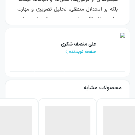
بلکه بر استدلال منطقی، تحلیل تصویری و مهارت
حل مسئله تکیه دارد. رسیدن به تسلط و مهارت
کافی، تنها با تکیه بر کتاب درسی، سخت است،
به‌همین دلیل قصد داریم یکی از پرفروش‌ترین و
علی منصف شکری
محبوب‌ترین منابع کمک‌درسی در این زمینه را در
صفحه نویسنده
ادامه معرفی و بررسی کنیم؛ با کتابچی همراه
باشید.
هندسه یازدهم میکرو قرن جدید گاج به همت
محصولات مشابه
آقایان علی منصف شکری و محمدرضا حسینی‌فرد
در 144 صفحه تالیف شده است. هم‌کاری تیم‌های
ویراستاری علمی و فنی در ادامۀ روند تالیف سبب
شده ایرادهای موجود تا حد ممکن برطرف شوند.
این کتاب از درس‌نامه‌های آموزشی، بانک تست