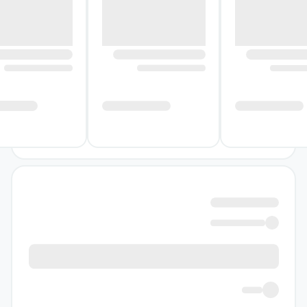
غنی و پاسخ‌نامۀ تشریحی تشکیل شده است،
به‌همین دلیل منبعی جامع و کاربردی است که
شما را از خرید منابع مشابه، بی‌نیاز می‌سازد.
ویژگی‌های ظاهری هندسه یازدهم
میکرو قرن جدید گاج
صفحه‌آرایی متفاوت و خلاقانه
ترکیب رنگ‌های متنوع برای جذابیت بیشتر
صفحات و حفظ تمرکز و دقت مخاطب
تفکیک دقیق مطالب با استفاده از کادرها و
آیکون‌های مختلف
تغییر رنگ و فونت نوشته‌ها در قسمت‌های
مهم‌تر متن