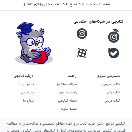
کنار صراحت، فضای روایت را از خشکی یک تحلیل
شنبه تا پنجشنبه از ۸ صبح تا ۱۸ عصر بجز روزهای تعطیل
سیاسی دور می‌کند و به خواننده اجازه می‌دهد
رویدادها را از دریچه تجربه انسانی نویسنده دنبال
کتابچی در شبکه‌های اجتماعی
کند.
خرید کتاب آنچه گذشت به چه
کسانی پیشنهاد می‌شود؟
اگر به خاطرات سیاسی، تاریخ انتخابات آمریکا و
روایت‌های دست‌اول از رقابت‌های انتخاباتی علاقه
دسترسی سریع
راهنما
درباره کتابچی
کتاب عمومی
سوالات متداول
تماس با ما
دارید، آنچه گذشت می‌تواند انتخابی مناسب برای
کتاب زبان
راهنمای خرید
پشتیبانی
شما باشد. این کتاب برای خوانندگانی جذاب است
کتاب درسی
مجله کتابچی
درباره ما
که می‌خواهند فراتر از نتیجه یک انتخابات، با
نقشه سایت
فشارهای روانی و اجتماعی مبارزه سیاسی و
دشواری تصمیم‌گیری در فضای عمومی آشنا شوند.
کتابچی مرجع آنلاین خرید کتاب برای تمام مقاطع تحصیلی و علاقه‌مندان به مطالعه
است. در کتابچی می‌توانید به مجموعه‌ای کامل از کتاب‌های درسی، کنکوری، عمومی و