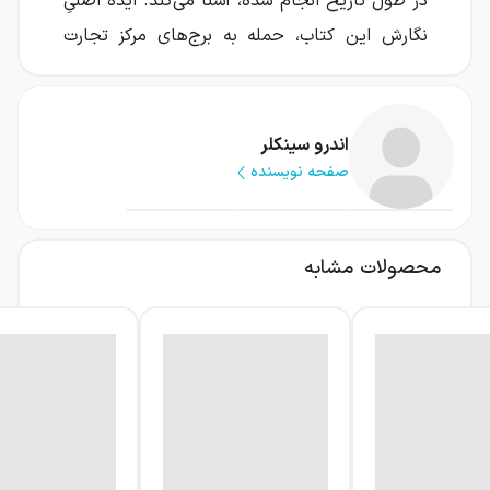
در طول تاریخ انجام شده، آشنا می‌کند. ایدهٔ اصلیِ
نگارش این کتاب، حمله به برج‌های مرکز تجارت
جهانی بوده است و سینکلر پس از آن واقعه شروع
به تدوین این کتاب کرده است. به همین دلیل
نویسنده به وقایع پس از سال ۲۰۰۲ و ترورها و
اندرو سینکلر
صفحه نویسنده
گروه‌های تروریستی که پس از آن به وجود آمده‌اند
نمی‌پردازد. با این‌حال نویسنده در انتهای کتاب
پیش‌بینی می‌کند با توجه به زمینه‌هایی مانند
محصولات مشابه
تعصبات قومی و مذهبی، پدیدهٔ ترور در آینده‌ای
نزدیک پایان نخواهد یافت. در این کتاب نام‌های
بسیار زیادی مطرح شده که مترجم توضیحاتی در
قالب پانوشت دربارهٔ آن‌ها آورده، که این کار به
درک بهتر خواننده از متن کمک می‌کند. این کتاب
خواندنی و جذاب را انتشارات «
نشرنو
»، منتشر و