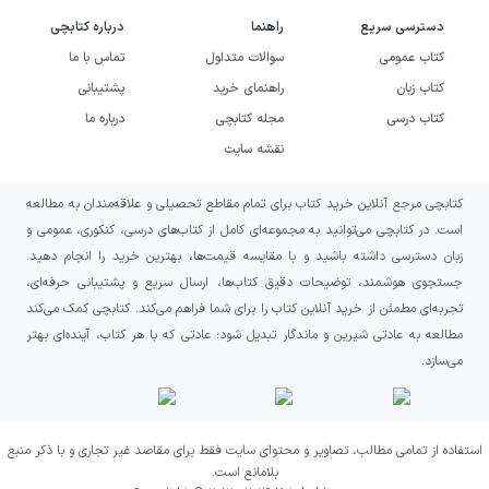
انجامید، به همین‌سان نیز پیش از
دسترسی سریع
راهنما
درباره کتابچی
اشغال شوروی، واگن‌ها و اتاق‌های گاز
کتاب عمومی
سوالات متداول
تماس با ما
به اولین اردوگاه‌های کار اجباری آلمان
کتاب زبان
راهنمای خرید
پشتیبانی
کتاب درسی
مجله کتابچی
درباره ما
رسید. در سال ۱۹۴۲، هنگامی که
نقشه سایت
انهدام یهودیان به سیاست رسمی بدل
شد، هاینریش هیملر، فرمانده اس‌اس
کتابچی مرجع آنلاین خرید کتاب برای تمام مقاطع تحصیلی و علاقه‌مندان به مطالعه
گفت: «هماهنگ با ارادهٔ رهبر، تصمیم
است. در کتابچی می‌توانید به مجموعه‌ای کامل از کتاب‌های درسی، کنکوری، عمومی و
زبان دسترسی داشته باشید و با مقایسه قیمت‌ها، بهترین خرید را انجام دهید.
ساده‌ای اتخاذ شده است. یهودیان
جستجوی هوشمند، توضیحات دقیق کتاب‌ها، ارسال سریع و پشتیبانی حرفه‌ای،
باید با مشقت به هلاکت رسند. »
تجربه‌ای مطمئن از خرید آنلاین کتاب را برای شما فراهم می‌کند. کتابچی کمک می‌کند
یهودیان در لهستان گله‌وار به گتوها
مطالعه به عادتی شیرین و ماندگار تبدیل شود؛ عادتی که با هر کتاب، آینده‌ای بهتر
می‌سازد.
رانده می‌شدند، سپس آنان را به درون
واگن‌های باری غالبا آهک‌اندود
می‌فرستادند و پس از آن واگن‌ها را به
استفاده از تمامی مطالب، تصاویر و محتوای سایت فقط برای مقاصد غیر تجاری و با ذکر منبع
ایستگاه‌های فرعی منتقل می‌کردند، به
بلامانع است.