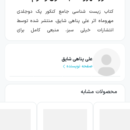
کتاب زیست شناسی جامع کنکور پک دوجلدی
مهروماه اثر علی پناهی شایق، منتشر شده توسط
انتشارات خیلی سبز، منبعی کامل برای
دانش‌آموزان گروه علوم تجربی است که قصد دارند
در کنکور سراسری درصد بالایی کسب کنند. این
مجموعه شامل ۷۲۰ صفحه است و تمامی فصول
علی پناهی شایق
صفحه نویسنده
کتاب زیست دهم، یازدهم و دوازدهم را پوشش
می‌دهد.
طراحی دو جلدی کتاب به گونه‌ای است که جلد
محصولات مشابه
اول شامل درسنامه‌ها و تست‌ها و جلد دوم
پاسخنامه تشریحی جامع می‌باشد، تا دانش‌آموزان
بتوانند در هر مرحله از مطالعه، تمرین و تحلیل
مفاهیم را به صورت منظم و گام‌به‌گام دنبال کنند.