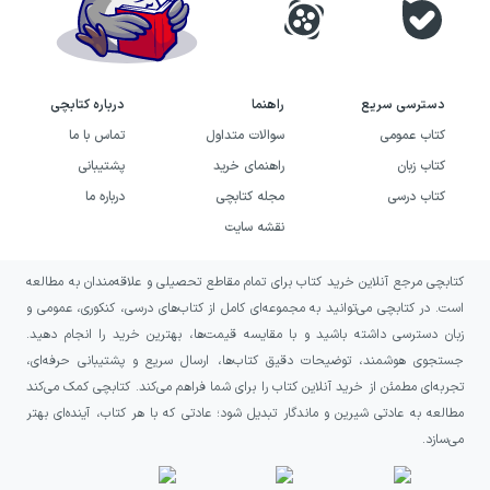
تثبیت (سبز): مناسب برای کسب درصد بالای
۶۰
تسلط (قرمز): مناسب برای کسب درصد بالای
دسترسی سریع
راهنما
درباره کتابچی
۸۰
کتاب عمومی
سوالات متداول
تماس با ما
کتاب زبان
راهنمای خرید
پشتیبانی
سطح
کتاب درسی
مجله کتابچی
درباره ما
هدف
زمان
مناسب برای
تست
آموزشی
پیشنهادی
نقشه سایت
کتابچی مرجع آنلاین خرید کتاب برای تمام مقاطع تحصیلی و علاقه‌مندان به مطالعه
آموزش
یادگیری
بلافاصله
همه
(آبی)
مفاهیم
پس از
دانش‌آموزان
است. در کتابچی می‌توانید به مجموعه‌ای کامل از کتاب‌های درسی، کنکوری، عمومی و
پایه
درسنامه
زبان دسترسی داشته باشید و با مقایسه قیمت‌ها، بهترین خرید را انجام دهید.
جستجوی هوشمند، توضیحات دقیق کتاب‌ها، ارسال سریع و پشتیبانی حرفه‌ای،
تجربه‌ای مطمئن از خرید آنلاین کتاب را برای شما فراهم می‌کند. کتابچی کمک می‌کند
تثبیت
مرور و
هفته بعد
داوطلبان
(سبز)
تثبیت
از مطالعه
متوسط
مطالعه به عادتی شیرین و ماندگار تبدیل شود؛ عادتی که با هر کتاب، آینده‌ای بهتر
مطالب
می‌سازد.