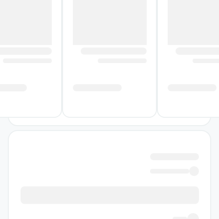
بررسی ساختار کتاب زیست شناسی
جامع کنکور پک دوجلدی مهروماه
ساختار کتاب زیست شناسی جامع کنکور پک
دوجلدی مهروماه مطابق با ترتیب کتاب درسی
است و هر فصل به سه گفتار تقسیم شده است.
برای هر گفتار، بخش «اصل مطلب» به صورت
درسنامه فشرده ارائه شده و نکات مهم کنکوری،
مفهومی و ترکیبی در قالب ایکن‌هایی مانند “دقت
کنید”، “تذکر مهم”، “زووم” و “نقد کتاب درسی”
برجسته شده‌اند.
این طراحی به دانش‌آموزان کمک می‌کند تا با مرور
سریع، یادگیری عمیق و تحلیل دقیق مطالب،