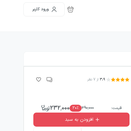
ورود کاربر
3.9
از
7
نظر
232,000
قیمت:
290,000
٪
20
افزودن به سبد