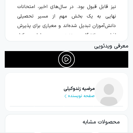
نیز قابل قبول بود. در سال‌های اخیر، امتحانات
نهایی به یک بخش مهم از مسیر تحصیلی
دانش‌آموزان تبدیل شده‌اند و معیاری برای پذیرش
افراد در دانشگاه هستند؛ به‌همین دلیل در کنار
برنامهٔ مطالعاتی که برای کنکور دنبال می‌کنید، باید
معرفی ویدئویی
برنامه‌ای منظم و دقیق برای امتحان‌های نهایی نیز
داشته باشید.
کتاب درسی سلامت و بهداشت پایهٔ دوازدهم، حجم
نسبتا بالایی دارد و مطالب گسترده‌ای را در بر
مرضیه زندوکیلی
صفحه نویسنده
می‌گیرد، برخلاف تصور بیشتر افراد، صرفا تسلط بر
حفظیات و متن درس برای موفقیت در امتحان
نهایی این درس کافی نیست. علاوه‌بر تسلط، باید
محصولات مشابه
ذهنی منسجم و آماده داشته باشید تا حین