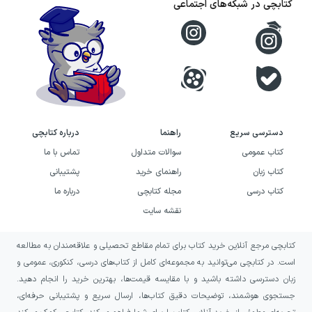
کتابچی در شبکه‌های اجتماعی
بخش‌هایی از درسنامه مشغول شوید. این سوالات
شامل تیپ‌های مختلف از جمله جای خالی،
صحیح و غلط، چهارگزینه‌ای، کشف ارتباط، پاسخ
کوتاه و پاسخ بلند هستند. علاوه‌بر پرسش‌های
تالیفی، سوالات منتخب از امتحانات نهایی
دوره‌های گذشته نیز در کتاب گنجانده شده‌اند تا با
دسترسی سریع
راهنما
درباره کتابچی
ایده‌های سوالی و سلیقه‌های طراحان مختلف آشنا
کتاب عمومی
سوالات متداول
تماس با ما
شوید.
کتاب زبان
راهنمای خرید
پشتیبانی
کتاب درسی
مجله کتابچی
درباره ما
در بخش انتهایی کتاب ۳ نمونه‌سوال امتحانی برای
نقشه سایت
آزمون‌های نوبت اول و دوم قرار گرفته است.
ساختار ظاهری، بارم‌بندی، چینش و تعداد این
کتابچی مرجع آنلاین خرید کتاب برای تمام مقاطع تحصیلی و علاقه‌مندان به مطالعه
سوال‌ها دقیقا مشابه برگهٔ سوالی در امتحان نهایی
است. در کتابچی می‌توانید به مجموعه‌ای کامل از کتاب‌های درسی، کنکوری، عمومی و
زبان دسترسی داشته باشید و با مقایسه قیمت‌ها، بهترین خرید را انجام دهید.
طراحی شده، به‌همین دلیل این آزمون‌ها معیار
جستجوی هوشمند، توضیحات دقیق کتاب‌ها، ارسال سریع و پشتیبانی حرفه‌ای،
مناسبی برای سنجش تسلط، مهارت و شناسایی