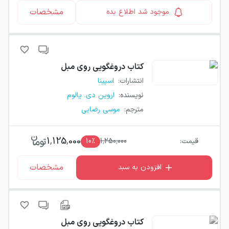
مشخصات
موجود شد اطلاع بده
کتاب
دروغگویی روی مبل
انتشارات
:
اسپینا
نویسنده
:
اروین دی. یالوم
مترجم
:
موسی رضایی
1,125,000
قیمت:
1,250,000
٪
10
مشخصات
افزودن به سبد
کتاب
دروغگویی روی مبل