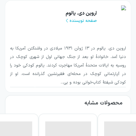
این اثر با تمرکز بر سه درمانگر با شخصیت‌ها و
اروین دی. یالوم
انگیزه‌های متفاوت، رابطه درمانگر و بیمار را از
صفحه نویسنده
زاویه‌ای انسانی و گاه تکان‌دهنده بررسی می‌کند.
پرسش اصلی کتاب این است که وقتی فردی برای
درمان روح و ذهن دیگری مسئولیت می‌پذیرد،
اروین دی. یالوم در ۱۳ ژوئن ۱۹۳۱ میلادی در واشنگتن آمریکا به
خودش تا چه اندازه می‌تواند از ضعف‌ها،
دنیا آمد. خانوادهٔ او بعد از جنگ جهانی اول از شهری کوچک در
خواسته‌ها و زخم‌های پنهانش فاصله بگیرد؟
روسیه به ایالات متحدهٔ آمریکا مهاجرت کردند. یالوم کودکی خود را
در آپارتمانی کوچک در محله‌ای فقیرنشین گذرانده است. او از
درباره کتاب دروغگویی روی مبل
کودکی شیفتهٔ کتاب‌خوانی بوده و بی...
دروغگویی روی مبل رمانی درباره دنیای
محصولات مشابه
روان‌درمانی و پیچیدگی‌های اخلاقی رابطه پزشک و
بیمار است. داستان با روان‌درمانگری به نام سیمور
تراتر آغاز می‌شود؛ درمانگری سنت‌گرا که از حدود
پذیرفته‌شده رابطه حرفه‌ای فراتر می‌رود. ارتباط او