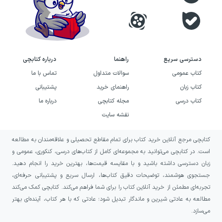
تا همین دغدغه‌ها را در داستانی گسترده درباره
اخلاق و مرزهای روان‌درمانی دنبال کنید.
خرید کتاب دروغگویی روی مبل به
دسترسی سریع
راهنما
درباره کتابچی
چه کسانی پیشنهاد می‌شود؟
کتاب عمومی
سوالات متداول
تماس با ما
کتاب زبان
راهنمای خرید
پشتیبانی
این کتاب برای خوانندگانی مناسب است که به
کتاب درسی
مجله کتابچی
درباره ما
رمان‌های روان‌شناختی، داستان‌های مرتبط با
نقشه سایت
روان‌پزشکی و روایت‌هایی درباره روابط پیچیده
انسانی علاقه دارند. اگر دوست دارید در کنار
کتابچی مرجع آنلاین خرید کتاب برای تمام مقاطع تحصیلی و علاقه‌مندان به مطالعه
دنبال‌کردن ماجراهای سه درمانگر، درباره اعتماد،
است. در کتابچی می‌توانید به مجموعه‌ای کامل از کتاب‌های درسی، کنکوری، عمومی و
زبان دسترسی داشته باشید و با مقایسه قیمت‌ها، بهترین خرید را انجام دهید.
قدرت، صداقت و مسئولیت حرفه‌ای فکر کنید،
جستجوی هوشمند، توضیحات دقیق کتاب‌ها، ارسال سریع و پشتیبانی حرفه‌ای،
فضای این اثر می‌تواند برایتان جذاب باشد.
تجربه‌ای مطمئن از خرید آنلاین کتاب را برای شما فراهم می‌کند. کتابچی کمک می‌کند
مطالعه به عادتی شیرین و ماندگار تبدیل شود؛ عادتی که با هر کتاب، آینده‌ای بهتر
دروغگویی روی مبل همچنین انتخابی مناسب
می‌سازد.