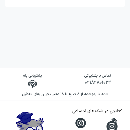
اروین دی. یالوم نویسنده و روان‌پزشکی است که
در این رمان، شناخت خود از روان‌کاوی و رابطه
درمانی را در قالب داستان به کار می‌گیرد. دغدغه
او فقط روایت ماجراهای پرتنش سه پزشک نیست؛
بلکه می‌کوشد لایه‌های پنهان تصمیم‌ها، نیازها و
ترس‌هایی را نشان دهد که بر رفتار درمانگر و بیمار
اثر می‌گذارند. نگاه انسانی و روان‌شناختی او به
شخصیت‌ها، فضای کتاب را از یک داستان پزشکی
معمولی متمایز می‌کند.
تماس با پشتیبانی
پشتیبانی بله
۰۲۱۸۲۸۰۱۰۲۲
یالوم در میان خوانندگان فارسی‌زبان با آثاری
شنبه تا پنجشنبه از ۸ صبح تا ۱۸ عصر بجز روزهای تعطیل
مانند وقتی نیچه گریست و دژخیم عشق نیز
شناخته می‌شود. اگر از آن کتاب‌ها با نگاه او به
کتابچی در شبکه‌های اجتماعی
روان، روابط انسانی و مسائل درونی شخصیت‌ها
همراه شده‌اید، دروغگویی روی مبل فرصتی است