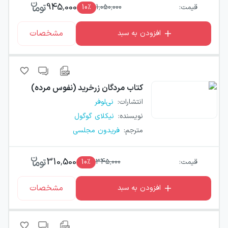
945,000
قیمت:
1,050,000
٪
10
مشخصات
افزودن به سبد
کتاب
مردگان زرخرید (نفوس مرده)
انتشارات
:
نیلوفر
نویسنده
:
نیکلای گوگول
مترجم
:
فریدون مجلسی
310,500
قیمت:
345,000
٪
10
مشخصات
افزودن به سبد