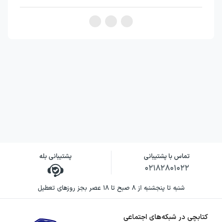
می‌توانند از واقعیت انسانی جدا شوند. خواننده در
این مسیر، هم با ماجرایی پرکشش روبه‌روست و
هم با پرسشی جدی درباره ارزش‌هایی که جامعه
بر آن‌ها بنا شده است.
خرید کتاب نفوس مرده به چه
کسانی پیشنهاد می‌شود؟
اگر به ادبیات روسیه، رمان‌های اجتماعی و طنز
سیاه علاقه دارید، نفوس مرده انتخابی مناسب
برای شماست. این کتاب برای خوانندگانی جذاب
تماس با پشتیبانی
پشتیبانی بله
خواهد بود که می‌خواهند در کنار دنبال‌کردن
۰۲۱۸۲۸۰۱۰۲۲
نقشه‌های چیچیکوف و دیدن برخوردهای عجیب
شنبه تا پنجشنبه از ۸ صبح تا ۱۸ عصر بجز روزهای تعطیل
او با زمینداران، تصویری انتقادی از فساد مالی و
اخلاقی، مناسبات طبقاتی و زندگی مردم روسیه را
کتابچی در شبکه‌های اجتماعی