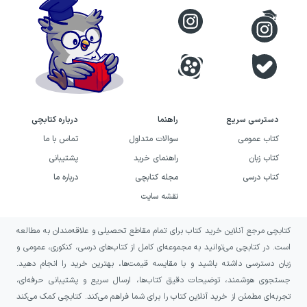
بخوانند. فضای اثر میان کمدی، شگفتی و اندوه
حرکت می‌کند و از شما می‌خواهد پشت خنده‌ها،
پیامدهای حرص و بی‌عدالتی را نیز ببینید.
همچنین، اگر رمان‌هایی را می‌پسندید که یک سفر
داستانی را به بررسی جامعه تبدیل می‌کنند، این
دسترسی سریع
راهنما
درباره کتابچی
اثر می‌تواند تجربه‌ای تأمل‌برانگیز باشد. نباید انتظار
کتاب عمومی
سوالات متداول
تماس با ما
روایتی ساده و بی‌لایه را داشته باشید؛
کتاب زبان
راهنمای خرید
پشتیبانی
گفت‌وگوهای فراوان، شخصیت‌های عجیب، توصیف
کتاب درسی
مجله کتابچی
درباره ما
رفتارهای روزمره و لحظه‌هایی با رنگ‌وبوی فلسفی،
نقشه سایت
خواندن آن را به مواجهه‌ای چندوجهی تبدیل
کتابچی مرجع آنلاین خرید کتاب برای تمام مقاطع تحصیلی و علاقه‌مندان به مطالعه
می‌کند. در نهایت، نفوس مرده برای کسانی ارزشمند
است. در کتابچی می‌توانید به مجموعه‌ای کامل از کتاب‌های درسی، کنکوری، عمومی و
است که از طنز به‌عنوان راهی برای دیدن
زبان دسترسی داشته باشید و با مقایسه قیمت‌ها، بهترین خرید را انجام دهید.
تناقض‌های اجتماعی و انسانی لذت می‌برند.
جستجوی هوشمند، توضیحات دقیق کتاب‌ها، ارسال سریع و پشتیبانی حرفه‌ای،
تجربه‌ای مطمئن از خرید آنلاین کتاب را برای شما فراهم می‌کند. کتابچی کمک می‌کند