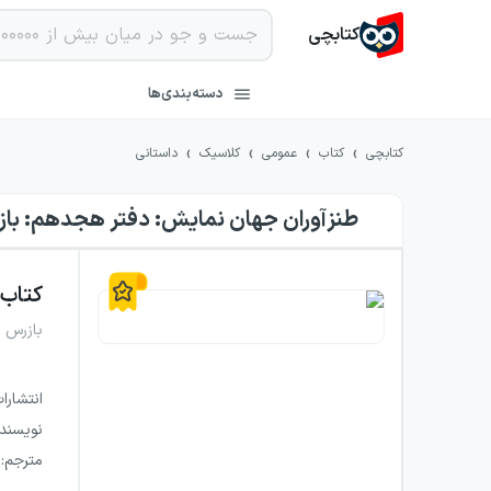
کتابچی
دسته‌بندی‌ها
›
›
›
›
کتابچی
کتاب
عمومی
کلاسیک
داستانی
طنزآوران جهان نمایش: دفتر هجدهم: با
کتاب
بازرس
انتشارا
نویسند
مترجم
: