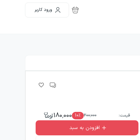
ورود کاربر
180,000
قیمت:
200,000
٪
10
افزودن به سبد