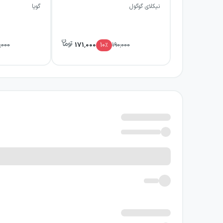
نیکلای گوگول
گویا
بازرس را می‌توان هم یک کمدی اشتباهات دانست و
برای کسانی جذاب است که در نمایشنامه به ترک
171,000
,000
10
٪
190,000
پرحادثه باشد؛ ارزش اصلی کتاب در سازوکاری است ک
نویسنده کتاب طنزآوران جهان نما
نیکلای گوگول، نویسنده بزرگ روس، در بازرس توان
ترس و طمع، رفتارشان را هدایت می‌کند و همین فش
شد، از آثار مهم او برای صحنه و نمونه‌ای شاخص 
نمایشی و طنز پیش می‌رود.
خرید کتاب طنزآوران جهان نمایش:
اگر به نمایشنامه‌های کمدی انتقادی و طنز اجتماع