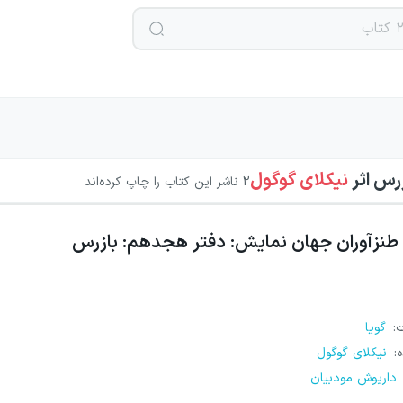
زرس
اثر
نیکلای گوگول
2
ناشر این کتاب را چاپ کرده‌اند
طنزآوران جهان نمایش: دفتر هجدهم: بازرس
ت
:
گویا
ه
:
نیکلای گوگول
داریوش مودبیان