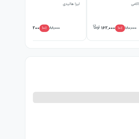
اکامی
لیزا هالیدی
گویا
رت، چهره واقعی خود را نشان می‌دهند. این اثر
ی‌دهند. خواننده نباید فقط منتظر یک داستان
79,200
162,000
10
٪
88,000
10
٪
180,000
ر می‌کند.
هد. او شخصیت‌ها را در موقعیتی قرار می‌دهد که
ایان می‌سازد.
گوگول از نویسندگانی دانسته می‌شود که در آغاز شکل‌گیری رئالیسم در ادبیات نمایشی روسیه نقش داشته‌اند. این نمایشنامه که نخستین اجرای آن در سال ۱۸۳۶ انجام
های انسانی، به جای موعظه، از مسیر موقعیت‌های
‌شود؟
تاب به‌ویژه برای خوانندگانی پیشنهاد می‌شود که