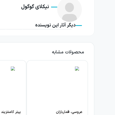
نیکلای گوگول
هسته اصلی داستان بر یک اشتباه استوار است. شه
شناخته می‌شود، با بازرس مورد انتظار اشتباه م
دیگر آثار این نویسنده
می‌برند. همین جابه‌جایی هویت، زنجیره‌ای از رفتا
با این حال، خنده در بازرس تنها برای سرگرمی 
بندگی در برابر صاحبان قدرت، ترس از افشا شد
محصولات مشابه
بگذارند، اما تلاششان برای پنهان‌کاری، بیشتر از 
گوگول به‌جای آنکه فساد را در قالب خطابه‌ای
پی‌درپی آمدن سوءتفاهم‌ها، فضای نمایش را سرز
نمی‌ترسند، بلکه از دیده شدن بی‌قانونی خود هراس 
یکی از ویژگی‌های ماندگار این نمایشنامه، فرات
و اجتماعی آن برای خواننده امروز نیز قابل ت
عروسی، قماربازان
پیتر کامنتزیند
هستند که طنز اثر را همچنان قابل فهم و اثرگذار نگ