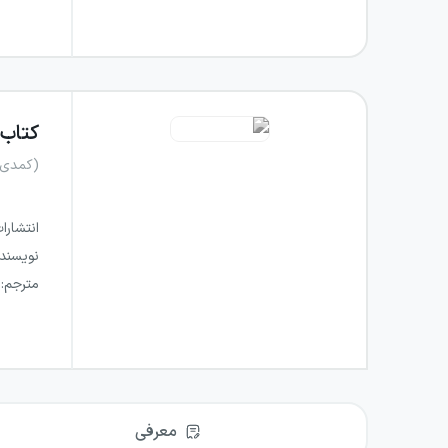
کتاب
(کمدی 
انتشارا
نویسند
مترجم
:
معرفی