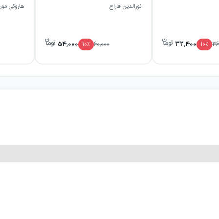
نورالدین فاراح
هاروکی مور
 هم هجویه‌ای اجتماعی درباره انسان‌هایی که در برابر امکان نظا
یب سرگرمی، نقد اجتماعی و مشاهده دقیق رفتار انسان اهمیت م
54,000
32,400
10
٪
60,000
10
٪
36
ه از دل یک اشتباه، فساد پنهان را به شکلی روشن و خنده‌دار آشکا
یش: دفتر هجدهم: بازرس
ایی خود را در پیوند دادن طنز نمایشی با نقد اجتماعی نشان می‌د
ار، تناقض میان ظاهر محترمانه و واقعیت فاسد زندگی اداری را نم
از طنز دراماتیک به شمار می‌آید. نگاه او به حماقت، فساد و ضعف‌
 دفتر هجدهم: بازرس به چه کسانی پیشنهاد می
ی علاقه دارید، بازرس می‌تواند انتخابی مناسب برای شما باشد. این ک