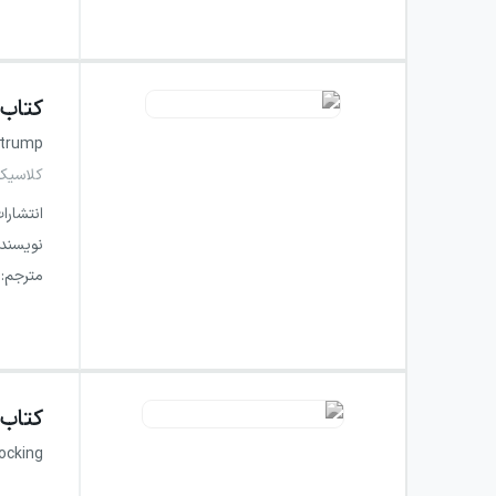
کتاب
strump
کلاسیک
انتشارا
نویسند
مترجم
:
کتاب
ocking