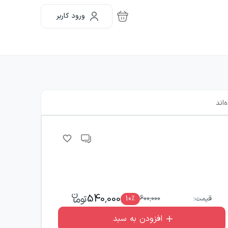
ورود کاربر
اند
540,000
قیمت:
600,000
٪
10
افزودن به سبد