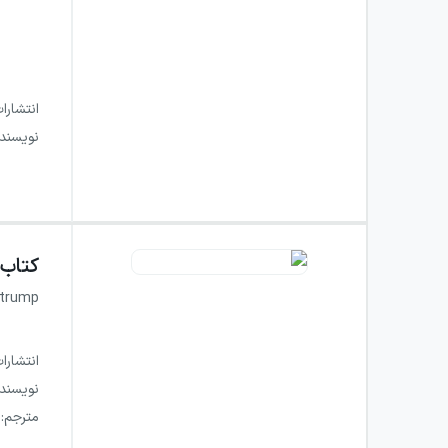
انتشارا
نویسند
کتاب
strump
انتشارا
نویسند
مترجم
: