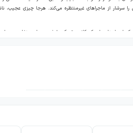
را سرشار از ماجراهای غیرمنتظره می‌کند. هرجا چیزی عجیب، ناشن
 از داستان‌های کودکانه پرتحرک، شخصیت‌های متفاوت و ماجراها
دعوت می‌کند؛ زاویه‌ای که در آن شجاعت، کنجکاوی و تخیل می‌توانند ر
 جوراب بلند (رمان‌های کلاسیک۱۲)
ک مجموعه گرد هم می‌آورد و فرصت می‌دهد خوانندگان، ماجراهای 
فاوت، زندگی مستقل و رفتارهای پیش‌بینی‌ناپذیرش باعث می‌شود هر
 از نزدیک با دنیای شگفت‌انگیزش روبه‌رو می‌شوند.
نه است. پی‌پی از ناشناخته‌ها نمی‌ترسد و با کنجکاوی به سراغ م
اب می‌کند و در عین حال نشان می‌دهد که متفاوت‌بودن الزاماً م
اندن، از شجاعت و آزادی شخصیت اصلی برای ساختن موقعیت‌های سرگ