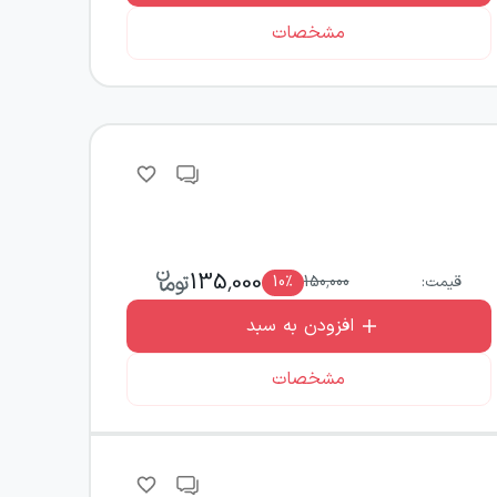
مشخصات
135,000
قیمت:
150,000
٪
10
افزودن به سبد
مشخصات