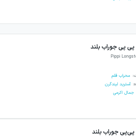
پی پی جوراب بلند
Pippi Longst
ت
:
محراب قلم
ه
:
آسترید لیندگرن
جمال اکرمی
پی‌پی جوراب بلند