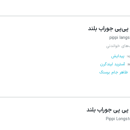
پی‌پی جوراب بلند
pippi lang
‌های خواندنی
ت
:
پیدایش
ه
:
آسترید لیندگرن
طاهر جام برسنگ
پی پی جوراب بلند
Pippi Longst