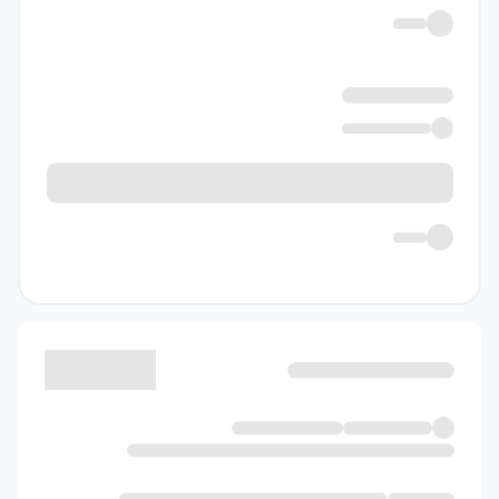
برای بازبینی مطالب پس از مطالعه عمیق
درسنامه‌های پایه‌ای بسیار کارآمد است.
بررسی بانک سؤال کتاب سه
سطحی فیزیک یازدهم تجربی قلم
چی
بانک سؤالات این اثر قلب تپنده‌اش
محسوب می‌شود. تقسیم متوازن بین سه
سطح، باعث شده تا دانش‌آموز بتواند
گام‌به‌گام با منطق سؤالات کنکور هماهنگ
شود. نکته جالب آن است که در کنار هر
سؤال، اطلاعاتی همچون تاریخ آزمون، تعداد
شرکت‌کنندگان و میانگین درصد پاسخ
صحیح درج شده است. این رویکرد