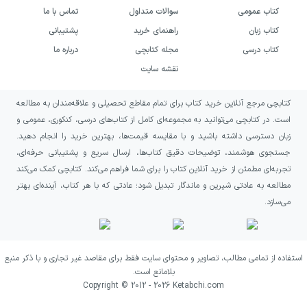
کتاب عمومی
سوالات متداول
تماس با ما
فیزیک یازدهم تجربی قلم چی
کتاب زبان
راهنمای خرید
پشتیبانی
کتاب درسی
مجله کتابچی
درباره ما
پاسخنامه این کتاب صرفاً مجموعه‌ای از
نقشه سایت
پاسخ‌های نهایی نیست، بلکه نگاه آموزشی
دارد. در هر سؤال، روند رسیدن به پاسخ
کتابچی مرجع آنلاین خرید کتاب برای تمام مقاطع تحصیلی و علاقه‌مندان به مطالعه
تشریح شده تا دانش‌آموز علاوه بر دانستن
است. در کتابچی می‌توانید به مجموعه‌ای کامل از کتاب‌های درسی، کنکوری، عمومی و
زبان دسترسی داشته باشید و با مقایسه قیمت‌ها، بهترین خرید را انجام دهید.
گزینه صحیح، منطق پشت آن را نیز درک
جستجوی هوشمند، توضیحات دقیق کتاب‌ها، ارسال سریع و پشتیبانی حرفه‌ای،
کند. توضیحات کوتاه ولی کاربردی پاسخ‌ها
تجربه‌ای مطمئن از خرید آنلاین کتاب را برای شما فراهم می‌کند. کتابچی کمک می‌کند
مطالعه به عادتی شیرین و ماندگار تبدیل شود؛ عادتی که با هر کتاب، آینده‌ای بهتر
باعث می‌شود حل تمرین‌ها به مرحله‌ای مؤثر
می‌سازد.
از یادگیری تبدیل شود. از سوی دیگر، در
مواردی که چند روش حل قابل تصور بوده،
نویسندگان با اشاره مختصر به مسیرهای
استفاده از تمامی مطالب، تصاویر و محتوای سایت فقط برای مقاصد غیر تجاری و با ذکر منبع
بلامانع است.
مختلف، ذهن داوطلب را برای انتخاب شیوه
Copyright © 2012 -
2026
Ketabchi.com
مناسب‌تر آماده می‌کنند.