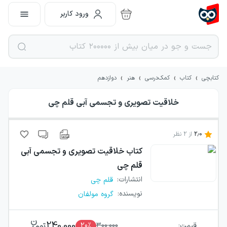
ورود کاربر
›
›
›
›
کتابچی
کتاب
کمک‌درسی
هنر
دوازدهم
خلاقیت تصویری و تجسمی آبی قلم چی
2.0
از
2
نظر
کتاب
خلاقیت تصویری و تجسمی آبی
قلم چی
انتشارات
:
قلم چی
نویسنده
:
گروه مولفان
240,000
قیمت:
300,000
٪
20