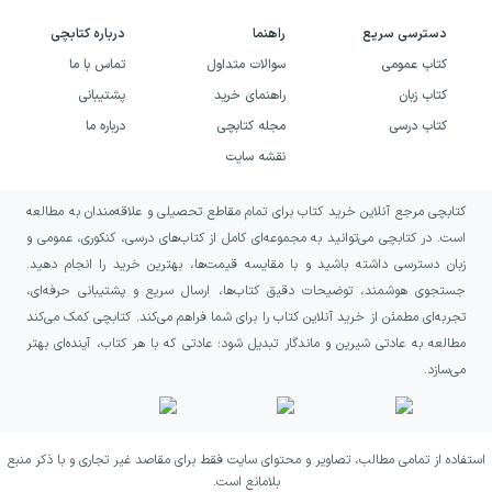
مجموعه‌ی آبی قلم چی، به معنای برخورداری از یک
دسترسی سریع
راهنما
درباره کتابچی
چارچوب مشخص مطالعه و تمرین است؛ یعنی
کتاب عمومی
سوالات متداول
تماس با ما
نمی‌گذارند مسیر یادگیری کاملاً پراکنده بماند و به
کتاب زبان
راهنمای خرید
پشتیبانی
شما کمک می‌کند گام به گام از آموزش به آزمون
کتاب درسی
مجله کتابچی
درباره ما
برسید. اگر به دنبال منبعی هستید که بتوانید در
نقشه سایت
طول برنامه‌ی هفتگی‌تان از آن استفاده کنید و با
کتابچی مرجع آنلاین خرید کتاب برای تمام مقاطع تحصیلی و علاقه‌مندان به مطالعه
تکرار تست‌ها، سرعت و دقت خود را بالا ببرید، این
است. در کتابچی می‌توانید به مجموعه‌ای کامل از کتاب‌های درسی، کنکوری، عمومی و
کتاب می‌تواند یک همراه مناسب برایتان باشد.
زبان دسترسی داشته باشید و با مقایسه قیمت‌ها، بهترین خرید را انجام دهید.
جستجوی هوشمند، توضیحات دقیق کتاب‌ها، ارسال سریع و پشتیبانی حرفه‌ای،
چطور از این کتاب بهترین نتیجه را بگیریم؟
تجربه‌ای مطمئن از خرید آنلاین کتاب را برای شما فراهم می‌کند. کتابچی کمک می‌کند
مطالعه به عادتی شیرین و ماندگار تبدیل شود؛ عادتی که با هر کتاب، آینده‌ای بهتر
برای استفاده‌ی بهتر، ابتدا بخش درس‌نامه را
می‌سازد.
بخوانید و نکته‌های کلیدی هر مبحث را در ذهن
خود دسته‌بندی کنید. سپس سراغ پرسش‌های
استفاده از تمامی مطالب، تصاویر و محتوای سایت فقط برای مقاصد غیر تجاری و با ذکر منبع
چهارگزینه‌ای بروید و تلاش کنید بدون نگاه فوری
بلامانع است.