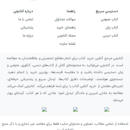
پوشش دهید و سپس سراغ حل تست‌های این
دسترسی سریع
راهنما
درباره کتابچی
کتاب بروید. هنگام تست‌زنی، فقط به رسیدن به
کتاب عمومی
سوالات متداول
تماس با ما
جواب اکتفا نکنید؛ روی دلیل انتخاب گزینه تمرکز
کتاب زبان
راهنمای خرید
پشتیبانی
کتاب درسی
مجله کتابچی
درباره ما
کنید تا اشکال‌های پنهان کمتر بمانند. بعد از هر
نقشه سایت
بازه‌ی تمرین، سؤال‌هایی را که اشتباه زده‌اید
علامت بزنید و همان‌ها را در مرور بعدی دوباره
کتابچی مرجع آنلاین خرید کتاب برای تمام مقاطع تحصیلی و علاقه‌مندان به مطالعه
حل کنید. اگر می‌خواهید برنامه‌تان منظم بماند،
است. در کتابچی می‌توانید به مجموعه‌ای کامل از کتاب‌های درسی، کنکوری، عمومی و
زبان دسترسی داشته باشید و با مقایسه قیمت‌ها، بهترین خرید را انجام دهید.
حل تست را زمان‌بندی کنید و هر بار با هدف
جستجوی هوشمند، توضیحات دقیق کتاب‌ها، ارسال سریع و پشتیبانی حرفه‌ای،
مشخص وارد تمرین شوید (مثلاً تقویت یک بخش
تجربه‌ای مطمئن از خرید آنلاین کتاب را برای شما فراهم می‌کند. کتابچی کمک می‌کند
یا افزایش دقت در نوع سؤال‌های رایج).
مطالعه به عادتی شیرین و ماندگار تبدیل شود؛ عادتی که با هر کتاب، آینده‌ای بهتر
می‌سازد.
استفاده از تمامی مطالب، تصاویر و محتوای سایت فقط برای مقاصد غیر تجاری و با ذکر منبع
بلامانع است.