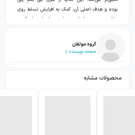
بوده و هدف اصلی آن، کمک به افزایش تسلط روی
مفاهیم زیست شناسی دوازدهم از راه حل کردن
تست‌های استاندارد و آزمون‌محور است. اگر
می‌خواهید هنگام مطالعه، فقط به خواندن اکتفا
گروه مولفان
نکنید و به شکل جدی‌تری خودتان را در شرایط
صفحه نویسنده
سؤال‌محور محک بزنید، این مدل کتاب می‌تواند
یک همراه مطمئن در برنامه‌تان باشد.
محصولات مشابه
کتاب زیست شناسی دوازدهم تست آبی قلم
چی برای چه آزمون یا هدفی مناسب است؟
این کتاب با رویکرد «تست» و طراحی پرسش‌های
چهار گزینه‌ای، برای آمادگی کنکور سراسری تهیه
شده است؛ یعنی منبعی که کمک می‌کند سبک
سؤال‌سازی، سرعت پاسخ‌گویی و دقت در انتخاب