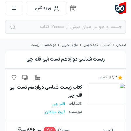
ورود کاربر
›
›
›
›
›
کتابچی
کتاب
کمک‌درسی
علوم تجربی
دوازدهم
زیست
زیست شناسی دوازدهم تست آبی قلم چی
1.3
از
6
نظر
کتاب
زیست شناسی دوازدهم تست آبی
قلم چی
انتشارات
:
قلم چی
نویسنده
:
گروه مولفان
896,000
قیمت:
1,120,000
٪
20