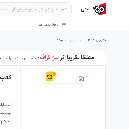
کتابچی
دسته‌بندی‌ها
›
›
›
کتابچی
کتاب
عمومی
کودک
مطلقا تقریبا
اثر
لیزا گراف
2
ناشر این کتاب را چاپ ک
کتاب
انتشارا
نویسند
مترجم
: