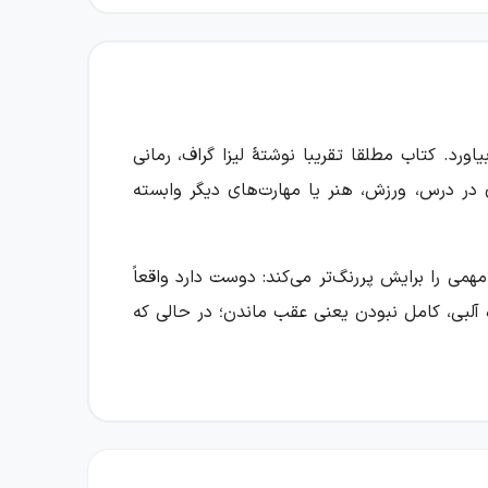
رد. کتاب مطلقا تقریبا نوشتهٔ لیزا گراف، رمانی
ی در درس، ورزش، هنر یا مهارت‌های دیگر وابسته
همی را برایش پررنگ‌تر می‌کند: دوست دارد واقعاً
 آلبی، کامل نبودن یعنی عقب ماندن؛ در حالی که
س است، نه بلندقدترین، نه بهترین ورزشکار، نه
 در آن‌ها موفق نیست تا توانایی‌هایی که واقعاً