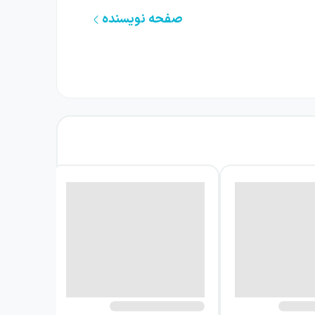
صفحه نویسنده
آشکار می‌کند.
ست، زیرا به او کمک می‌کند توانایی‌هایش را از
کز افراطی بر کمبودهایش فاصله بگیرد و یاد بگیرد
گران، فشار انتظارات و کشف استعدادهای شخصی را
 برابر خواسته‌های خانواده، احساس کرده باشد
اند بر برداشت یک کودک از خودش اثر بگذارد.
کل دور از ذهن روبه‌رو نیست؛ او فقط نمی‌داند
نای موفق بودن، تفاوت میان استعدادها و اهمیت
او می‌گذارد.
ی از تجربهٔ او هستند و همین ویژگی، روایت را
زهایی که ندارد، قابلیت‌هایی را که در وجودش