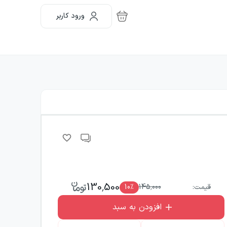
ورود کاربر
130,500
قیمت:
145,000
٪
10
افزودن به سبد