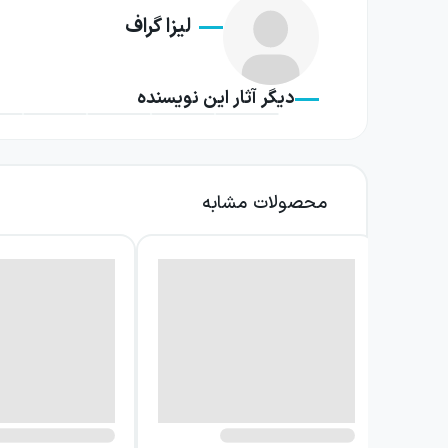
لیزا گراف
دارد. به همین دلیل، ورود به مدرسهٔ جدید فقط ی
در ادامه، کالیستا برای مراقبت از آلبی وارد زن
دیگر آثار این نویسنده
زاویه‌ای تازه ببیند و برای آنچه هست، احساس غرور
هر انسان می‌تواند مجموعه‌ای از قابلیت‌های متفاو
رمان لیزا گراف با تمرکز بر احساسات و دغدغه‌ها
محصولات مشابه
دنبال می‌کند. فضای داستان برای خواننده‌ای ش
«تقریباً خوب» است اما هرگز به اندازهٔ کافی خوب
ویژگی قابل‌توجه داستان، نزدیک شدن به مسئلهٔ 
چگونه موفقیت‌های کوچک و توانایی‌های واقعی‌اش
پذیرفتن خود تأمل کنند. کتاب در عین پرداختن به
از این رمان انتظار داستانی دربارهٔ قهرمانی ب
صمیمی و قابل‌همدلی می‌کند. پیشرفت او بیشتر 