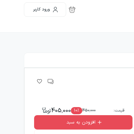
ورود کاربر
405,000
قیمت:
450,000
٪
10
افزودن به سبد