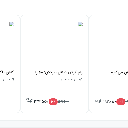
 می‌کنیم
رام کردن شغل سرکش: ۶۰ راهکار برای بهبود زندگی شغلی
کریس وست‌فال
آنا سیل
134,550
292,050
10
٪
149,500
10
٪
3