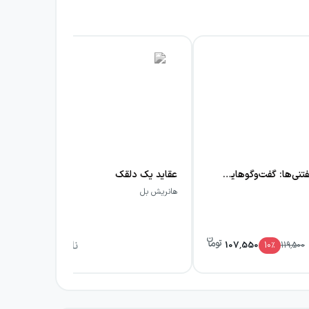
گفتن ناگفتنی‌ها: گفت‌وگوهایی که معمولا انجام نمی‌دهیم
عقاید یک دلقک
کور
هانریش بل
نشر
ناموجود
107,550
10
٪
119,500