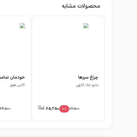
محصولات مشابه
چراغ سبزها
خودمان تمامش
متیو مک کانهی
کالین هوور
65,250
24,500
10
٪
72,500