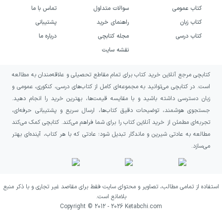
بهترین شیوه استفاده این است که ابتدا مطالعه‌ی
کتاب عمومی
سوالات متداول
تماس با ما
کتاب درسی را انجام دهید و سپس سراغ نمونه
کتاب زبان
راهنمای خرید
پشتیبانی
کتاب درسی
مجله کتابچی
درباره ما
امتحانات بروید تا ببینید کدام بخش‌ها را خوب
نقشه سایت
یاد گرفته‌اید و کدام قسمت‌ها نیاز به تمرین بیشتر
دارد. بعد از حل نمونه‌ها، حتماً پاسخ‌های تشریحی
کتابچی مرجع آنلاین خرید کتاب برای تمام مقاطع تحصیلی و علاقه‌مندان به مطالعه
را بررسی کنید تا علت درست بودن پاسخ‌ها را
است. در کتابچی می‌توانید به مجموعه‌ای کامل از کتاب‌های درسی، کنکوری، عمومی و
زبان دسترسی داشته باشید و با مقایسه قیمت‌ها، بهترین خرید را انجام دهید.
دقیق یاد بگیرید و اشتباهات خود را اصلاح کنید.
جستجوی هوشمند، توضیحات دقیق کتاب‌ها، ارسال سریع و پشتیبانی حرفه‌ای،
در زمان‌های کوتاهِ نزدیک به امتحان نیز، از
تجربه‌ای مطمئن از خرید آنلاین کتاب را برای شما فراهم می‌کند. کتابچی کمک می‌کند
خلاصه‌ی انتهای کتاب برای مرور سریع و تثبیت
مطالعه به عادتی شیرین و ماندگار تبدیل شود؛ عادتی که با هر کتاب، آینده‌ای بهتر
می‌سازد.
نکات کلیدی استفاده کنید. اگر می‌خواهید نتیجه
بهتر شود، برنامه‌ی حل نمونه‌ها را پیوسته و
مرحله‌ای بچینید، نه اینکه همه‌ی مرور را به شب
استفاده از تمامی مطالب، تصاویر و محتوای سایت فقط برای مقاصد غیر تجاری و با ذکر منبع
امتحان موکول کنید.
بلامانع است.
Copyright © 2012 -
2026
Ketabchi.com