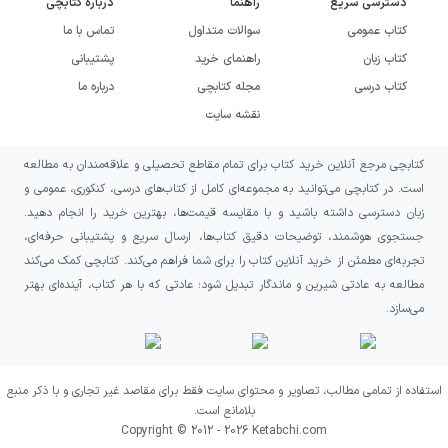
دسترسی سریع
راهنما
درباره کتابچی
تشریحی، مفهومی و مرحله‌به‌مرحله نوشته
کتاب عمومی
سوالات متداول
تماس با ما
شده‌اند و تنها به حل ریاضی اکتفا نمی‌کنند.
کتاب زبان
راهنمای خرید
پشتیبانی
در بسیاری از سؤالات، راه‌حل دوم یا سوم و
کتاب درسی
مجله کتابچی
درباره ما
همچنین راهبردهای تستی سریع ارائه شده
نقشه سایت
است که دید دانش‌آموز را نسبت به حل
کتابچی مرجع آنلاین خرید کتاب برای تمام مقاطع تحصیلی و علاقه‌مندان به مطالعه
مسائل گسترش می‌دهد. وجود کادرهای نکته
است. در کتابچی می‌توانید به مجموعه‌ای کامل از کتاب‌های درسی، کنکوری، عمومی و
و توضیحات تکمیلی باعث می‌شود پاسخنامه
زبان دسترسی داشته باشید و با مقایسه قیمت‌ها، بهترین خرید را انجام دهید.
جستجوی هوشمند، توضیحات دقیق کتاب‌ها، ارسال سریع و پشتیبانی حرفه‌ای،
نقش یک منبع آموزشی مکمل را ایفا کند و
تجربه‌ای مطمئن از خرید آنلاین کتاب را برای شما فراهم می‌کند. کتابچی کمک می‌کند
مطالعه آن حتی پس از حل درست تست‌ها
مطالعه به عادتی شیرین و ماندگار تبدیل شود؛ عادتی که با هر کتاب، آینده‌ای بهتر
نیز ارزشمند باشد
.
می‌سازد.
ویژگی
توضیح کاربردی
استفاده از تمامی مطالب، تصاویر و محتوای سایت فقط برای مقاصد غیر تجاری و با ذکر منبع
پاسخنامه
بلامانع است.
Copyright © 2012 -
2026
Ketabchi.com
عمق
حل مرحله‌به‌مرحله سؤالات همراه