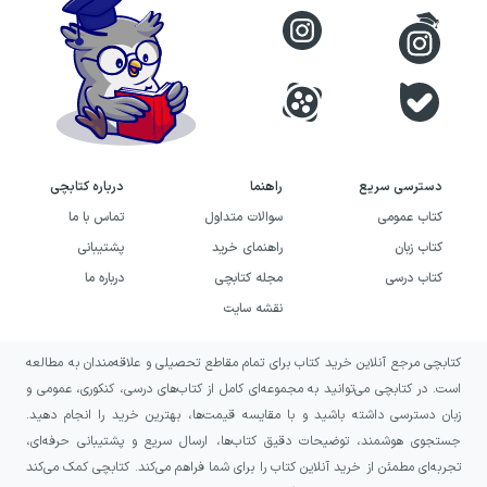
۴
سوی
۲۴۶
آینده‌ای
روشن‌تر
کل کتاب
۱۲۰۹
دسترسی سریع
راهنما
درباره کتابچی
کتاب عمومی
سوالات متداول
تماس با ما
بررسی پاسخنامه‌های کتاب شیمی
کتاب زبان
راهنمای خرید
پشتیبانی
۳ پایهٔ دوازدهم از انتشارات
کتاب درسی
مجله کتابچی
درباره ما
نقشه سایت
نشرالگو
کتابچی مرجع آنلاین خرید کتاب برای تمام مقاطع تحصیلی و علاقه‌مندان به مطالعه
پاسخنامهٔ کلیدی تمامی تست‌های کتاب شیمی ۳
است. در کتابچی می‌توانید به مجموعه‌ای کامل از کتاب‌های درسی، کنکوری، عمومی و
دوازدهم از نشر الگو در پایان این کتاب ارائه شده
زبان دسترسی داشته باشید و با مقایسه قیمت‌ها، بهترین خرید را انجام دهید.
است. در رابطه با پاسخنامهٔ تشریحی باید بگوییم
جستجوی هوشمند، توضیحات دقیق کتاب‌ها، ارسال سریع و پشتیبانی حرفه‌ای،
تجربه‌ای مطمئن از خرید آنلاین کتاب را برای شما فراهم می‌کند. کتابچی کمک می‌کند
تمامی تست‌های این کتاب از منظر درجه سختی