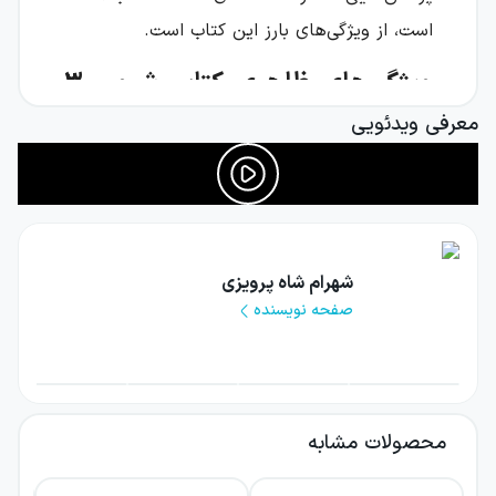
است، از ویژگی‌های بارز این کتاب است.
ویژگی‌های ظاهری کتاب شیمی ۳
(دوازدهم) از نشر الگو
معرفی ویدئویی
کتاب شیمی ۳ پایه دوازدهم از نشر الگو در یک
جلد با ۶۱۶ صفحه چاپ شده است. مؤلفان این
کتاب آقایان
شهرام شاه‌پرویزی
و
حسین شرانلو
هستند. در هر فصل به ترتیب ابتدا درسنامه و
شهرام شاه پرویزی
صفحه نویسنده
سپس پرسش‌های چهار گزینه‌ای آورده شده است.
تصاویر، جداول و نمودارهای ارائه شده در این
کتاب نه تنها به درک و فهم مطالب کمک می‌کنند؛
بلکه بر زیبایی بصری صفحات کتاب هم می‌افزایند.
محصولات مشابه
همچنین استفاده از سبز کم‌رنگ در صفحات به
جذابیت ظاهری کتاب کمک کرده است.