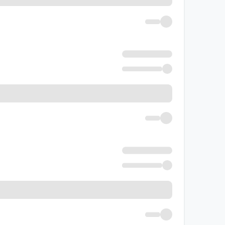
بلافاصله بعد از مطالعه کتاب درسی یا هر منبع آم
بخشی از مطالب بپردازید.
آزمون‌های نیم‌سال اول و دوم