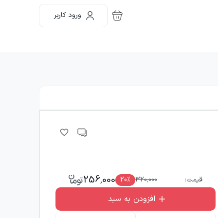
ورود کاربر
256,000
قیمت:
320,000
٪
20
افزودن به سبد