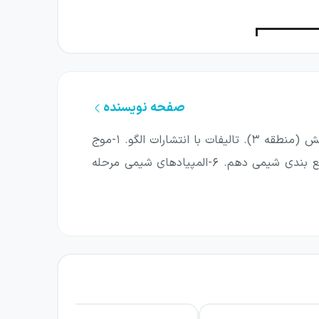
صفحه نویسنده
فارغ التحصیل مهندسی پلیمر دانشگاه امیر کبیر. مدال برنز المپیاد شیمی. مدارس: انرژی اتمی، کوشش (منطقه ۳). تالیفات با انتشارات الگو. ۱-موج
آزمون شیمی پیش. ۲-موج آزمون شیمی پایه. ۳-تست شیمی دهم. ۴-تست شیمی یازدهم. ۵-جمع بندی شیمی دهم. ۶-المپیادهای شیمی مرحله