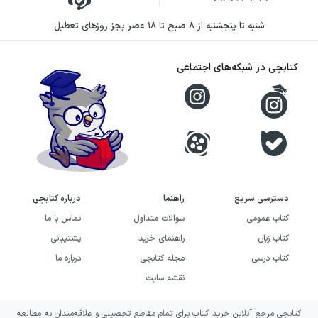
جریان دارد. همین رویکرد، کتاب را برای
شنبه تا پنجشنبه از ۸ صبح تا ۱۸ عصر بجز روزهای تعطیل
خوانندگانی با علاقه به داستان‌های علمی‌تخیلی و
آثار تأمل‌برانگیز مناسب می‌کند.
کتابچی در شبکه‌های اجتماعی
خرید کتاب ماشین زمان به چه
کسانی پیشنهاد می‌شود؟
اگر به رمان‌های علمی‌تخیلی درباره سفر در زمان،
آینده دور و جهان‌های ناشناخته علاقه دارید،
دسترسی سریع
راهنما
درباره کتابچی
ماشین زمان می‌تواند انتخابی مناسب برای شما
کتاب عمومی
سوالات متداول
تماس با ما
باشد. این کتاب از آن آثاری نیست که فقط بر
کتاب زبان
راهنمای خرید
پشتیبانی
شگفتی یک وسیله خیالی تکیه کند؛ در کنار فضای
کتاب درسی
مجله کتابچی
درباره ما
ماجراجویانه، شما را با تصویری نگران‌کننده از
نقشه سایت
آینده و پرسش‌هایی درباره ادامه مسیر انسان
کتابچی مرجع آنلاین خرید کتاب برای تمام مقاطع تحصیلی و علاقه‌مندان به مطالعه
روبه‌رو می‌کند.