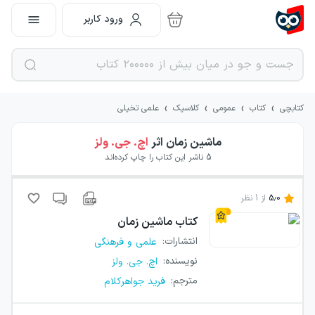
ورود کاربر
›
›
›
›
کتابچی
کتاب
عمومی
کلاسیک
علمی تخیلی
ماشین زمان
اثر
اچ. جی. ولز
5
ناشر این کتاب را چاپ کرده‌اند
5.0
از
1
نظر
کتاب
ماشین زمان
انتشارات
:
علمی و فرهنگی
نویسنده
:
اچ. جی. ولز
مترجم
:
فرید جواهرکلام