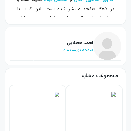
در ۴۷۵ صفحه منتشر شده است. این کتاب با
هدف آموزش دقیق و کامل کتاب درسی و ارائه
نکات پیشرفته برای دانش‌آموزان قوی طراحی شده
است و به‌عنوان یک منبع مرجع، مسیر یادگیری
احمد مصلایی
مفهومی و تسلط بر فیزیک را هموار می‌کند.
صفحه نویسنده
از ویژگی‌های برجسته این اثر می‌توان به
درسنامه‌های منسجم و جامع، تست‌های
محصولات مشابه
میکروطبقه‌بندی از آسان به دشوار، پاسخنامه
تشریحی کامل و راهنمای گام‌به‌گام حل مسائل
اشاره کرد. محتوای کتاب مطابق فصل‌بندی کتاب
درسی است و تمام مفاهیم فیزیک، از مبانی حرکت
و دینامیک گرفته تا نوسان، موج و فیزیک اتمی و
هسته‌ای، با جزئیات کافی و مثال‌های کاربردی بیان