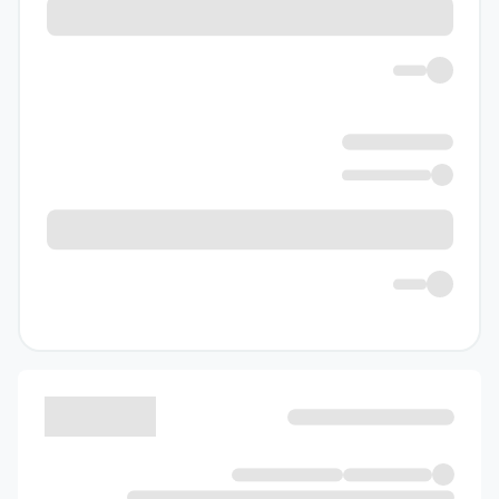
یادگیری عمیق ضروری هستند. همچنین مولفان از
مثال‌های جذاب و طنز برای جلوگیری از خشکی
مطالب استفاده کرده‌اند و حجم درسنامه‌ها
معقول و منسجم است.
بررسی بانک سوالات کتاب فیزیک ۳