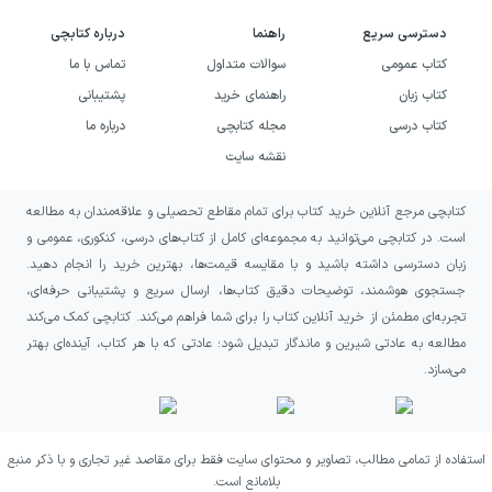
خرید کتاب فیزیک دوازدهم تجربی
دسترسی سریع
راهنما
درباره کتابچی
نردبام خیلی سبز به چه افرادی
کتاب عمومی
سوالات متداول
تماس با ما
پیشنهاد می‌شود؟
کتاب زبان
راهنمای خرید
پشتیبانی
کتاب درسی
مجله کتابچی
درباره ما
کتاب فیزیک ۳ تجربی نردبام خیلی سبز مناسب
نقشه سایت
دانش‌آموزان قوی و نخبه پایه
دوازدهم
تجربی
کتابچی مرجع آنلاین خرید کتاب برای تمام مقاطع تحصیلی و علاقه‌مندان به مطالعه
است که می‌خواهند مفاهیم فیزیک را عمیق یاد
است. در کتابچی می‌توانید به مجموعه‌ای کامل از کتاب‌های درسی، کنکوری، عمومی و
بگیرند و با تست‌های چالشی آمادگی کامل برای
زبان دسترسی داشته باشید و با مقایسه قیمت‌ها، بهترین خرید را انجام دهید.
کنکور داشته باشند. با این حال، به دلیل
جستجوی هوشمند، توضیحات دقیق کتاب‌ها، ارسال سریع و پشتیبانی حرفه‌ای،
تجربه‌ای مطمئن از خرید آنلاین کتاب را برای شما فراهم می‌کند. کتابچی کمک می‌کند
دسته‌بندی تست‌ها از آسان به سخت و ارائه
مطالعه به عادتی شیرین و ماندگار تبدیل شود؛ عادتی که با هر کتاب، آینده‌ای بهتر
درسنامه‌های کامل، دانش‌آموزان متوسط نیز
می‌سازد.
می‌توانند از این منبع بهره ببرند. استفاده از این
کتاب همگام با کلاس درس و کتاب درسی توصیه
می‌شود تا بیشترین بازدهی در یادگیری و تمرین
استفاده از تمامی مطالب، تصاویر و محتوای سایت فقط برای مقاصد غیر تجاری و با ذکر منبع
بلامانع است.