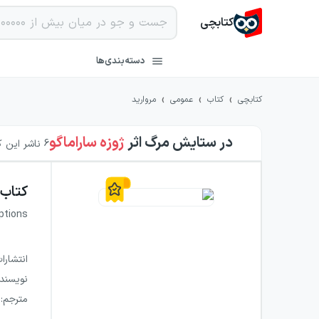
کتابچی
دسته‌بندی‌ها
›
›
›
کتابچی
کتاب
عمومی
مروارید
در ستایش مرگ
اثر
ژوزه ساراماگو
6
ناشر این کت
کتاب
ptions
انتشارا
نویسند
مترجم
: