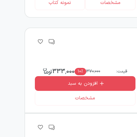
مشخصات
نمونه کتاب
333,000
قیمت:
370,000
٪
10
افزودن به سبد
مشخصات