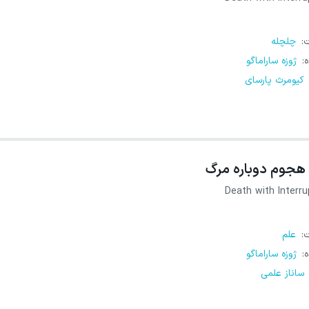
ت
:
چلچله
ه
:
ژوزه ساراماگو
کیومرث پارسای
هجوم دوباره مرگ
Death with Interru
ت
:
علم
ه
:
ژوزه ساراماگو
ساناز علمی