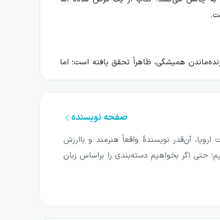
ت.
زنده‌ماندن همیشگی، ظاهراً تحقق یافته است؛ اما
ضعیتی دشوار روبه‌رو می‌شوند و پرسش‌هایی تازه
صفحه نویسنده
 سالمندان با شرایطی غیرعادی مواجه می‌شوند و
 تدفین حیوانات خانگی مانند سگ، گربه، همستر
روپا، آن‌قدر نویسندهٔ واقعاً هنرمند و باارزش
ار می‌شوند جایگاه و کارکردشان را دوباره تعریف
یم؛ حتی اگر بخواهیم دسته‌بندی را براساس زبان
یق می‌افتد، مفهوم‌هایی مانند نجات، مراقبت،
 مافیایی تازه پدید می‌آید؛ زیرا جامعه برای