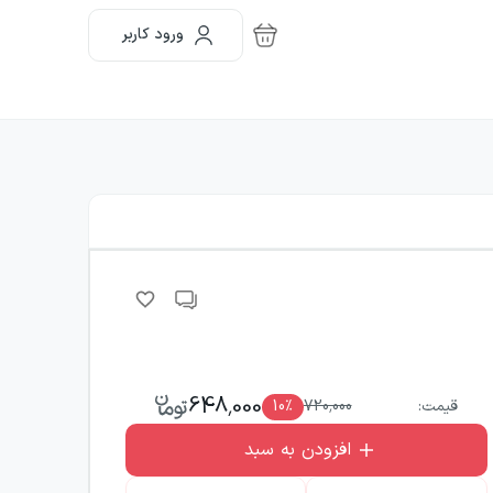
ورود کاربر
648,000
قیمت:
720,000
٪
10
افزودن به سبد