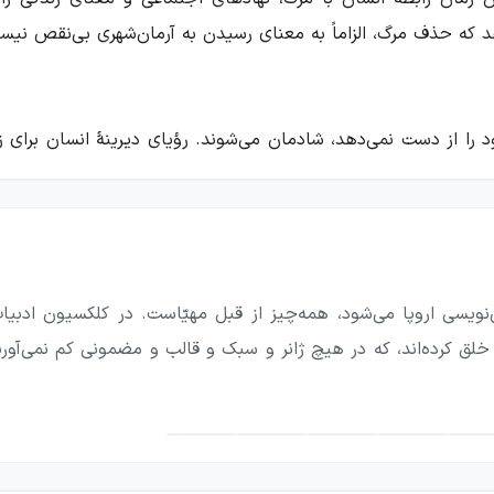
د که حذف مرگ، الزاماً به معنای رسیدن به آرمان‌شهری بی‌نقص نیس
 را از دست نمی‌دهد، شادمان می‌شوند. رؤیای دیرینهٔ انسان برای 
د از سالمندان بسیار فرسوده و در حال احتضار مراقبت کنند، با و
‌شود. سیاست‌های بیمهٔ عمر بی‌معنا می‌شوند، پزشکان و خانه‌های
 فعالیت همیشگی خود را از دست می‌دهند. حتی در این وضعیت، برای
یسی اروپا می‌شود، همه‌چیز از قبل مهیّاست. در کلکسیون ادبیات ا
لت، کلیسا و گروه‌هایی که از ارتباط خود با مرگ درآمد دارند، ناچ
خلق کرده‌اند، که در هیچ ژانر و سبک و قالب و مضمونی کم نمی‌آور
ی اخلاقی و اجتماعی را تغییر می‌دهد. وقتی پایان زندگی به تعو
هند. در همین مسیر، سیاست با چالشی جدی روبه‌رو می‌شود و حتی
می و غیررسمی متفاوتی پیدا می‌کند.