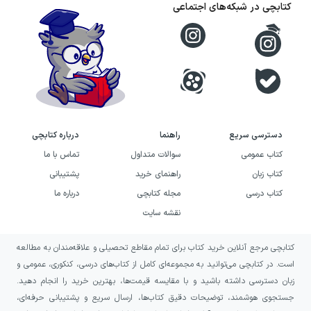
می‌کنند. سیب سرخ همچنین با برگزاری برنامه‌هایی
کتابچی در شبکه‌های اجتماعی
فرهنگی در کنار کار نشر، تلاش می‌کند تعامل مخاطب
با کتاب را زنده نگه دارد.
تاریخچه‌ی نشر سیب سرخ
سیب سرخ با کار نشر در تهران شناخته می‌شود و دفتر
دسترسی سریع
راهنما
درباره کتابچی
آن در خیابان انقلاب، روبه‌روی درب اصلی دانشگاه تهران
کتاب عمومی
سوالات متداول
تماس با ما
و پاساژ پارسا قرار دارد. این نشر در مسیر فعالیت خود،
کتاب زبان
راهنمای خرید
پشتیبانی
به شکل هم‌زمان چند رویکرد را پیش برده است: چاپ
کتاب درسی
مجله کتابچی
درباره ما
کتاب‌های عمومی، توسعه‌ی حوزه‌های ترجمه، و برگزاری
نقشه سایت
برنامه‌های فرهنگی مرتبط با مخاطب. نمونه‌هایی از این
کتابچی مرجع آنلاین خرید کتاب برای تمام مقاطع تحصیلی و علاقه‌مندان به مطالعه
فعالیت‌ها، از مشارکت‌های رسانه‌ای تا اطلاعیه‌های
است. در کتابچی می‌توانید به مجموعه‌ای کامل از کتاب‌های درسی، کنکوری، عمومی و
عمومیِ رویدادهای فرهنگی را شامل می‌شود.
زبان دسترسی داشته باشید و با مقایسه قیمت‌ها، بهترین خرید را انجام دهید.
جستجوی هوشمند، توضیحات دقیق کتاب‌ها، ارسال سریع و پشتیبانی حرفه‌ای،
حوزه‌ی فعالیت و ژانرهای نشر سیب سرخ