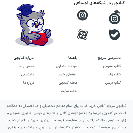
اگر دنبال کتاب‌هایی هستید که هم دغدغه‌ی فکری
کتابچی در شبکه‌های اجتماعی
داشته باشند و هم در خوانش روزمره اثر بگذارند، بخش
بزرگی از کاتالوگ تمدن علمی به چنین سلیقه‌ای پاسخ
می‌دهد.
تاریخچه‌ی نشر تمدن علمی
دسترسی سریع
راهنما
درباره کتابچی
تمدن علمی با انتشار ترجمه‌ها و تألیف‌هایی در حوزه‌ی
کتاب عمومی
سوالات متداول
تماس با ما
علوم انسانی، به شکل جدی وارد مسیر کتاب‌های
کتاب زبان
راهنمای خرید
پشتیبانی
اندیشه‌محور شده و در سال‌های اخیر نیز در کنار آثار
کتاب درسی
مجله کتابچی
درباره ما
پرفروش، مجموعه‌ای از عناوین میان‌رشته‌ای را به
نقشه سایت
مخاطبان معرفی کرده است. بخش قابل توجهی از
کتابچی مرجع آنلاین خرید کتاب برای تمام مقاطع تحصیلی و علاقه‌مندان به مطالعه
کتاب‌های این نشر به موضوعاتی مانند روان‌شناسی،
است. در کتابچی می‌توانید به مجموعه‌ای کامل از کتاب‌های درسی، کنکوری، عمومی و
فلسفه، جامعه‌شناسی، اقتصاد سیاسی و ادبیات
زبان دسترسی داشته باشید و با مقایسه قیمت‌ها، بهترین خرید را انجام دهید.
اختصاص دارد.
جستجوی هوشمند، توضیحات دقیق کتاب‌ها، ارسال سریع و پشتیبانی حرفه‌ای،