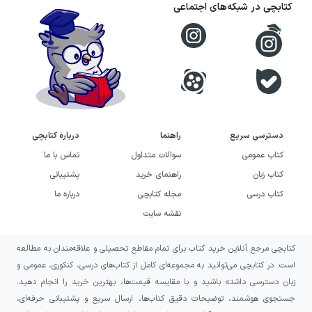
کتاب‌هایی که به تفکر، نقد و پژوهش می‌پردازند.
کتابچی در شبکه‌های اجتماعی
تاریخچه‌ی نشر مجید
نشر مجید فعالیت رسمی خود را از سال ۱۳۵۹ آغاز کرد.
بنیان‌گذار و مدیر اولیه‌ی این نشر علی جواهری بهرام
بود و سپس با گسترش فعالیت‌ها، گروه انتشاراتی
دسترسی سریع
راهنما
درباره کتابچی
مجید شکل گرفت. در ادامه، حمید جواهری بهرام
کتاب عمومی
سوالات متداول
تماس با ما
مدیریت این گروه را بر عهده گرفت؛ گروهی که نشر
کتاب زبان
راهنمای خرید
پشتیبانی
مجید و همچنین نشر به‌سخن را شامل می‌شود. نشر
کتاب درسی
مجله کتابچی
درباره ما
به‌سخن نیز در سال ۱۳۹۰ به‌طور رسمی با مدیریت
نقشه سایت
حمید جواهری بهرام تأسیس شد.
کتابچی مرجع آنلاین خرید کتاب برای تمام مقاطع تحصیلی و علاقه‌مندان به مطالعه
حوزه‌ی فعالیت و ژانرهای نشر مجید
است. در کتابچی می‌توانید به مجموعه‌ای کامل از کتاب‌های درسی، کنکوری، عمومی و
زبان دسترسی داشته باشید و با مقایسه قیمت‌ها، بهترین خرید را انجام دهید.
مجید عمدتاً بر سه محور می‌کوشد نیاز خوانندگان را
جستجوی هوشمند، توضیحات دقیق کتاب‌ها، ارسال سریع و پشتیبانی حرفه‌ای،