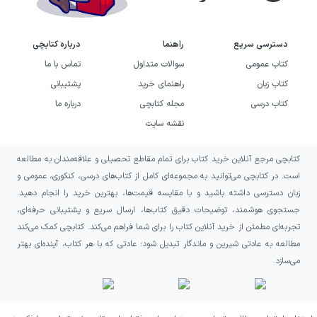
قالب سؤال‌های چهارگزینه‌ای تمرین کنید. وجود
پاسخ‌نامه تشریحی هم باعث می‌شود کیفیت
دسترسی سریع
راهنما
درباره کتابچی
یادگیری بالا برود؛ چون تحلیل گزینه‌ها به شما
کتاب عمومی
سوالات متداول
تماس با ما
نشان می‌دهد اشتباهات‌تان از کجا شکل می‌گیرد.
کتاب زبان
راهنمای خرید
پشتیبانی
علاوه بر این، بخش آزمون‌های مرحله‌ای «نکته و
کتاب درسی
مجله کتابچی
درباره ما
نقشه سایت
تست» کمک می‌کند برنامه‌ی مرور و جمع‌بندی‌تان
منظم‌تر شود و در پایان هر مرحله احساس
کتابچی مرجع آنلاین خرید کتاب برای تمام مقاطع تحصیلی و علاقه‌مندان به مطالعه
سردرگمی نکنید.
است. در کتابچی می‌توانید به مجموعه‌ای کامل از کتاب‌های درسی، کنکوری، عمومی و
زبان دسترسی داشته باشید و با مقایسه قیمت‌ها، بهترین خرید را انجام دهید.
اگر به دنبال منبعی هستید که هم تست کافی برای
جستجوی هوشمند، توضیحات دقیق کتاب‌ها، ارسال سریع و پشتیبانی حرفه‌ای،
تجربه‌ای مطمئن از خرید آنلاین کتاب را برای شما فراهم می‌کند. کتابچی کمک می‌کند
تثبیت مفاهیم بدهد و هم زمان بررسی را با پاسخ
مطالعه به عادتی شیرین و ماندگار تبدیل شود؛ عادتی که با هر کتاب، آینده‌ای بهتر
تشریحی ارزشمند کند، این کتاب می‌تواند گزینه‌ی
می‌سازد.
قابل اعتمادی در برنامه‌ی زیست‌تان باشد.
چطور از این کتاب بهترین نتیجه را بگیریم؟