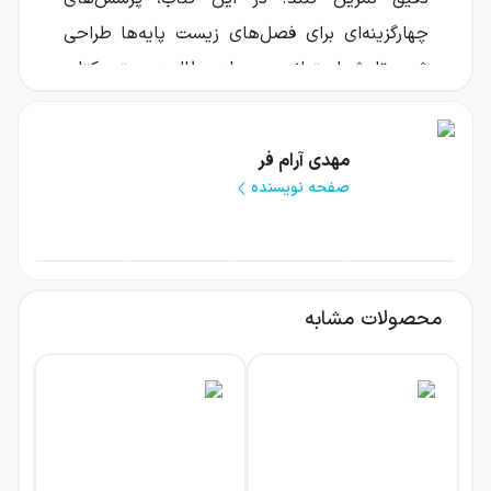
چهارگزینه‌ای برای فصل‌های زیست پایه‌ها طراحی
شده تا شما بتوانید بعد از مطالعه‌ی متن کتاب
درسی، تمرین را به شکل منظم جلو ببرید.
همچنین وجود پاسخ‌نامه تشریحی باعث می‌شود
مهدی آرام فر
هنگام اشتباه یا تردید، فقط به حدس زدن متکی
صفحه نویسنده
نباشید و علت‌های دقیق را یاد بگیرید. این ترکیبِ
تمرین زیاد و بررسی آموزشی، کمک می‌کند تسلط
واقعی روی مفاهیم ایجاد شود.
محصولات مشابه
سری «تانک تست» در این عنوان، دقیقاً با نگاه
کنکوری برای آماده‌سازی تستی تنظیم شده است تا
دانش‌آموز با مدل‌های رایج سؤال‌های زیست و
شیوه‌ی تحلیل گزینه‌ها آشنا شود.
کتاب تانک تست زیست شناسی کنکور