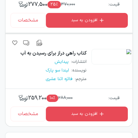
277,500
قیمت:
370,000
٪
25
مشخصات
افزودن به سبد
کتاب
راهی دراز برای رسیدن به آب
انتشارات
:
پیدایش
نویسنده
:
لیندا سو پارک
مترجم
:
فائزه اثنا عشری
259,200
قیمت:
288,000
٪
10
مشخصات
افزودن به سبد