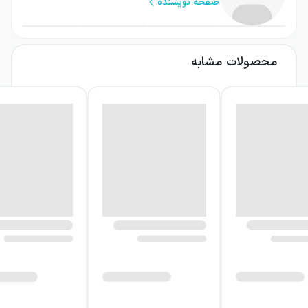
صفحه نویسنده
ورود او به مدرسه شبانه‌روزی کالور کریک، آغاز
دوره‌ای تازه است؛ دوره‌ای سرشار از دوستی،
بی‌پروایی، شوخی، کشف احساسات و روبه‌رو شدن
محصولات مشابه
با رخدادی که مسیر زندگی او و اطرافیانش را
تغییر می‌دهد.
درباره کتاب در جست‌وجوی آلاسکا
در مرکز داستان، مایلز پاج هالتر قرار دارد؛ پسری
که زندگی‌اش در خانه امن، آرام و تقریباً بی‌حادثه
گذشته است. او برای پیدا کردن «ماجرای بزرگ»
خود به کالور کریک می‌رود و در آنجا با جهانی
مواجه می‌شود که با گذشته‌اش تفاوت زیادی دارد.
فضای مدرسه، برای مایلز فقط محل تحصیل
نیست؛ محیطی است که او را با دوستی‌های تازه،