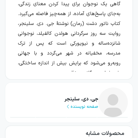
گاهی یک نوجوان برای پیدا کردن معنای زندگی،
به‌جای پاسخ‌های آماده، از همه‌چیز فاصله می‌گیرد.
کتاب ناتور دشت (رمان) نوشتهٔ جی. دی. سلینجر،
روایت سه روز سرگردانی هولدن کالفیلد، نوجوانی
شانزده‌ساله و نیویورکی است که پس از ترک
مدرسه، مخفیانه در شهر می‌گردد و با جهانی
روبه‌رو می‌شود که برایش بیش از اندازه ساختگی،
خودخواه و بیگانه به نظر می‌رسد.
این رمان کلاسیک، خشم، سرکشی، تنهایی و
جست‌وجوی نوجوانی را از زاویه دید راوی‌ای بیان
جی. دی. سلینجر
صفحه نویسنده
می‌کند که هم ساده و بی‌پیرایه است و هم
پیچیدگی‌های فراوانی دارد. هولدن نه قهرمانی
کاملاً قابل پیش‌بینی است و نه می‌توان او را با
محصولات مشابه
یک قضاوت قطعی توضیح داد؛ جذابیت کتاب تا