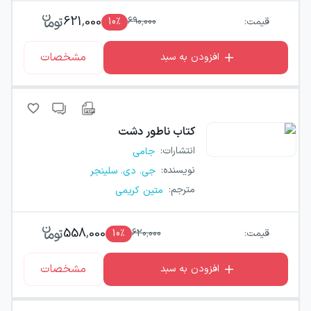
621,000
قیمت:
690,000
٪
10
مشخصات
افزودن به سبد
کتاب
ناطور دشت
انتشارات
:
جامی
نویسنده
:
جی. دی. سلینجر
مترجم
:
متین کریمی
558,000
قیمت:
620,000
٪
10
مشخصات
افزودن به سبد