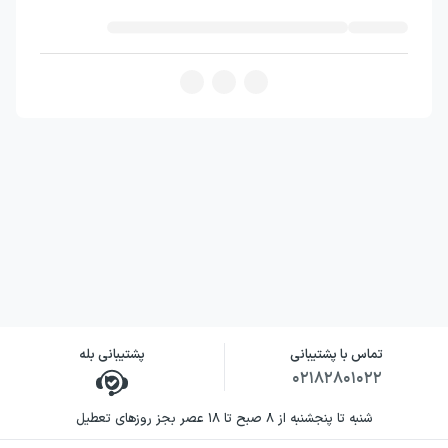
نه، اما حاضر نیستند پرسش‌های خود را با پذیرش
بی‌چون‌وچرای جهان خاموش کنند. خواننده
می‌تواند در کنار فضای تلخ داستان، شوخ‌طبعی،
همدلی و لحظه‌های انسانی آن را نیز دنبال کند.
نویسنده کتاب ناتور دشت (رمان)
جی. دی. سلینجر، نویسندهٔ آمریکایی، در این اثر
صدای روایی متمایزی برای نوجوانی خلق کرده
است که میان خشم و دلبستگی، اعتراض و نیاز به
ارتباط، در رفت‌وآمد است. شیوهٔ روایت او بر گفتار
مستقیم و نگاه شخصی هولدن تکیه دارد؛ بنابراین
تماس با پشتیبانی
پشتیبانی بله
جهان داستان بیش از آن‌که از بیرون توضیح داده
۰۲۱۸۲۸۰۱۰۲۲
شود، از خلال برداشت‌ها و واکنش‌های راوی تجربه
شنبه تا پنجشنبه از ۸ صبح تا ۱۸ عصر بجز روزهای تعطیل
می‌شود.