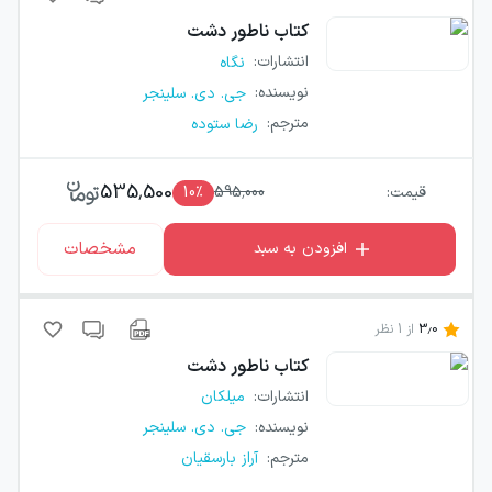
کتاب
ناطور دشت
انتشارات
:
نگاه
نویسنده
:
جی. دی. سلینجر
مترجم
:
رضا ستوده
535,500
قیمت:
595,000
٪
10
مشخصات
افزودن به سبد
3.0
از
1
نظر
کتاب
ناطور دشت
انتشارات
:
میلکان
نویسنده
:
جی. دی. سلینجر
مترجم
:
آراز بارسقیان