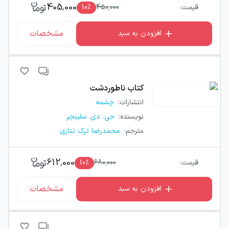
405,000
قیمت:
450,000
٪
10
مشخصات
افزودن به سبد
کتاب
ناطوردشت
انتشارات
:
چشمه
نویسنده
:
جی. دی. سلینجر
مترجم
:
محمدرضا ترک تتاری
612,000
قیمت:
680,000
٪
10
مشخصات
افزودن به سبد