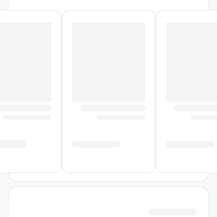
حد زیادی از همین تناقض شکل می‌گیرد.
درباره کتاب ناتور دشت (رمان)
هولدن کالفیلد پس از ترک مدرسه‌ای در
پنسیلوانیا، سه روز را دور از خانه و به‌صورت
پنهانی در نیویورک سپری می‌کند. این سفر شهری،
تنها جابه‌جایی از یک مکان به مکان دیگر نیست؛
فرصتی است برای آن‌که افکار، ترس‌ها، حساسیت‌ها
و اعتراض‌های او آشکار شوند. خواننده در جریان
این پرسه‌زنی، با ذهن نوجوانی همراه می‌شود که
نمی‌تواند به‌سادگی با معیارهای بزرگسالان و
رفتارهای رایج کنار بیاید.
راوی کتاب با زبانی صریح و بی‌پرده سخن می‌گوید.