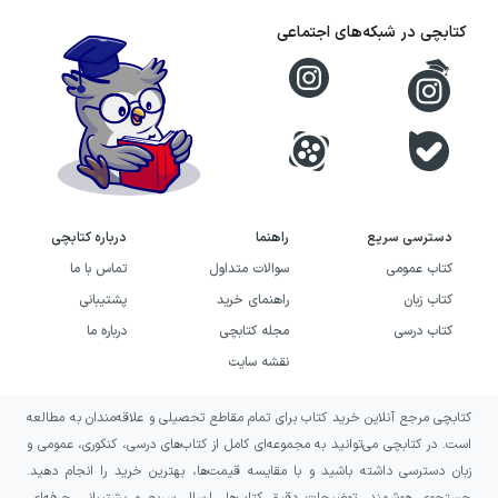
سلینجر در ناتور دشت (رمان) به‌جای ارائهٔ
کتابچی در شبکه‌های اجتماعی
تصویری یک‌دست از نوجوانی، تناقض‌های آن را
پیش چشم خواننده می‌گذارد. هولدن هم می‌تواند
ساده و صمیمی به نظر برسد و هم درک او از
آدم‌ها و زندگی، لایه‌های پیچیده‌ای داشته باشد.
همین رویکرد باعث می‌شود کتاب به روایتی دربارهٔ
دسترسی سریع
راهنما
درباره کتابچی
بیگانگی، صداقت، غرور، معصومیت و میل به معنا
کتاب عمومی
سوالات متداول
تماس با ما
تبدیل شود.
کتاب زبان
راهنمای خرید
پشتیبانی
خرید کتاب ناتور دشت (رمان) به
کتاب درسی
مجله کتابچی
درباره ما
چه کسانی پیشنهاد می‌شود؟
نقشه سایت
کتابچی مرجع آنلاین خرید کتاب برای تمام مقاطع تحصیلی و علاقه‌مندان به مطالعه
اگر به رمان‌های کلاسیک با محوریت نوجوانی،
است. در کتابچی می‌توانید به مجموعه‌ای کامل از کتاب‌های درسی، کنکوری، عمومی و
بحران هویت و فاصله گرفتن از جامعه علاقه دارید،
زبان دسترسی داشته باشید و با مقایسه قیمت‌ها، بهترین خرید را انجام دهید.
ناتور دشت (رمان) می‌تواند انتخابی مناسب برای
جستجوی هوشمند، توضیحات دقیق کتاب‌ها، ارسال سریع و پشتیبانی حرفه‌ای،