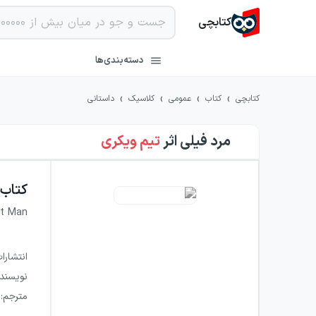
کتابچی
دسته‌بندی‌ها
›
›
›
›
کتابچی
کتاب
عمومی
کلاسیک
داستانی
مرد فیلی
اثر
تیم ویکری
کتاب
nt Man
انتشارا
نویسند
مترجم
: