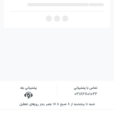
خشک و بی‌روح در اختیار مخاطب قرار می‌دهد و
دسته‌بندی مشخصی نیز ندارند. داستان زندگی هر
شخص، حالت روایی ندارد و در نهایت هم
تصویری از خود شخص در کنار مطلب به چشم
می‌خورد. اما این کتاب، با سبک روایی و
تصویرگری و طراحی از تصویر آن شخص، جانی
تازه به شرح‌حال‌ها بخشیده است. علاوه‌بر این،
کتاب صرفاً راجع به «زنان موفق» است تا به
دختران بلندپرواز کمک کند. دخترانی که در سراسر
جهان به خاطر جنسیت خود با محدودیت‌های
زیادی روبه‌رو هستند و چالش‌های زیادی را نیز
تماس با پشتیبانی
پشتیبانی بله
۰۲۱۸۲۸۰۱۰۲۲
تجربه می‌کنند. همچنین، در پایان این کتاب،
صفحه‌ای خالی برای مخاطب وجود دارد تا راجع به
شنبه تا پنجشنبه از ۸ صبح تا ۱۸ عصر بجز روزهای تعطیل
زندگی خودش بنویسد و حتی در روبه‌روی آن،