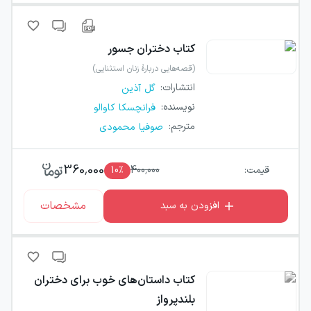
کتاب
دختران جسور
(قصه‌هایی دربارهٔ زنان استثنایی)
انتشارات
:
گل آذین
نویسنده
:
فرانچسکا کاوالو
مترجم
:
صوفیا محمودی
360,000
قیمت:
400,000
٪
10
مشخصات
افزودن به سبد
کتاب
داستان‌های خوب برای دختران
بلندپرواز