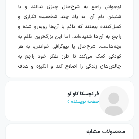
نوجوانی راجع به شرح‌حال چیزی ندانند و با
شنیدن نام آن، به یاد چند شخصیت تکراری و
کسل‌کننده بیفتند که دائم با آن‌ها روبه‌رو شده و
راجع به آن‌ها شنیده‌اند. اما این بزرگ‌ترین ظلم به
بچه‌هاست. شرح‌حال یا بیوگرافی خواندن، به هر
کودکی کمک می‌کند تا طرز تفکر خود راجع به
چالش‌های زندگی را اصلاح کند و انگیزه و هدف
بزرگ‌تری داشته باشد. پس دو نویسندهٔ خوش‌ذوق
به نام النا فاویلی و فرانچسکا کاوالو تصمیم
فرانچسکا کاوالو
گرفتند، شرح‌حال‌هایی مخصوص کودکان بنویسند.
صفحه نویسنده
آن‌ها مجموعهٔ دو جلدی «
داستان‌های خوب برای
دختران بلندپرواز
» را نوشتند و ما در اینجا قرار
است جلد یک آن را به شما معرفی کنیم. این کتاب
محصولات مشابه
توسط
امید سهرابی نیک
و
آرزو گودرزی
ترجمه