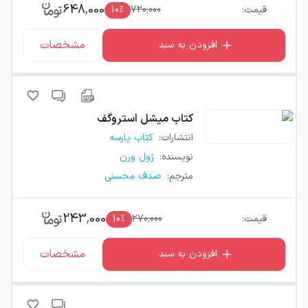
648,000
قیمت:
720,000
٪
10
مشخصات
افزودن به سبد
کتاب
میشل استروگف
انتشارات
:
کتاب پارسه
نویسنده
:
ژول ورن
مترجم
:
صدف محسنی
243,000
قیمت:
270,000
٪
10
مشخصات
افزودن به سبد