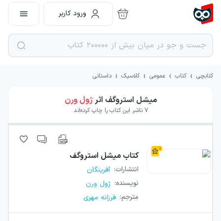
ورود کاربر
›
›
›
›
کتابچی
کتاب
عمومی
کلاسیک
داستانی
میشل استروگف
اثر
ژول ورن
7
ناشر این کتاب را چاپ کرده‌اند
کتاب
میشل استروگف
انتشارات
:
آفرینگان
نویسنده
:
ژول ورن
مترجم
:
فرزانه مهری