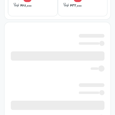
محاصره دارند؛ شهری که یکی از برادران تزار بر آن
468,000
432,000
حکومت می‌کند.
قطع ارتباطات، خبررسانی را دشوار کرده و خطر
حمله، ترور و خیانت را به مسئله‌ای فوری تبدیل
کرده است. در این شرایط، استروگف باید مسیری
طولانی و طاقت‌فرسا را پشت سر بگذارد؛ مأموریتی
که تنها با سرعت انجام نمی‌شود و به استقامت،
هوشیاری و توان رویارویی با تهدیدهای پی‌درپی
نیاز دارد.
ایوان اوگارف پیش‌تر سرهنگ حکومتی بود، اما
خلع و تبعید شد. اکنون با انگیزه انتقام بازگشته و
می‌کوشد اعتماد حاکم ایرکوتسک را به دست آورد
تا او را به نیروهای تاتار تحویل دهد. در نتیجه،