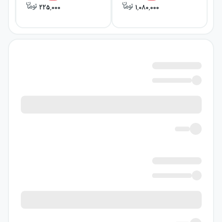
225,000
1,080,000
همراه یک کشتی جنگی راهی دریا می‌کند.
مأموریت، که در ابتدا جست‌وجویی برای یافتن یک
هیولای دریایی است، با حادثه‌ای سهمگین تغییر
مسیر می‌دهد: کشتی غرق می‌شود و آروناکس به
همراه دو نجات‌یافته دیگر سر از وسیله‌ای
شگفت‌انگیز درمی‌آورد.
آنچه هیولا تصور می‌شد، در واقع زیردریایی
خارق‌العاده‌ای است که کاپیتان نمو فرماندهی آن را
بر عهده دارد. نمو مردی نابغه، پیچیده و کج‌خلق
است؛ شخصیتی که حضورش به ماجرا تنش و
ابهام می‌بخشد. آروناکس در کنار او و درون این
زیردریایی بی‌نظیر، سفری طولانی را در زیر آب آغاز
می‌کند؛ سفری که او را با چشم‌اندازها و