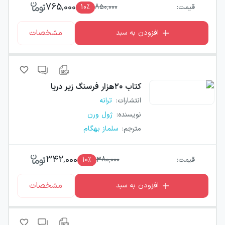
765,000
قیمت:
850,000
٪
10
مشخصات
افزودن به سبد
کتاب
۲۰هزار فرسنگ زیر دریا
انتشارات
:
ترانه
نویسنده
:
ژول ورن
مترجم
:
سلماز بهگام
342,000
قیمت:
380,000
٪
10
مشخصات
افزودن به سبد