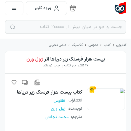
ورود کاربر
›
›
›
›
کتابچی
کتاب
عمومی
کلاسیک
علمی تخیلی
بیست هزار فرسنگ زیر دریاها
اثر
ژول ورن
17
ناشر این کتاب را چاپ کرده‌اند
کتاب
بیست هزار فرسنگ زیر دریاها
انتشارات
:
ققنوس
نویسنده
:
ژول ورن
مترجم
:
محمد نجابتی