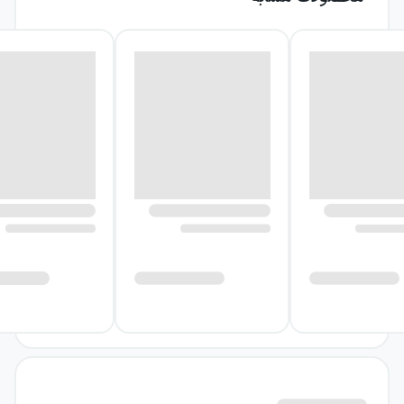
این کتاب که اولین بار در سال ۱۹۷۴ چاپ شده
است، درواقع اولین مجموعه‌داستان این نویسندهٔ
مشهور است. داستان‌های این کتاب به‌ترتیب
«خیکی‌ها در تاریخ» (که عنوان کتاب نیز برگرفته از
آن است»، «دوستم داری؟ »، «آسیاب بادی در غرب»،
«آخرین روزهای یک دلقک مشهور»، «صنعت سایه»،
و «نامه‌ای به پسرمان» نام دارند. داستان‌های کتاب
با بهره‌گیری از عناصر داستان‌های رئال، همزمان از
تمی فانتزی، گروتسک‌طور و آمیخته با کمدی سیاه
همراه هستند که همزمان که ممکن است لبخندی
از سر تلخی روی لب‌های خواننده بنشانند، او را
دچار وحشت نیز کنند. درواقع او با بهره‌گیری از
ایده‌هایی که شاید کم و بیش پیش‌پاافتاده به‌نظر