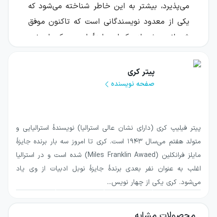
می‌پذیرد، بیشتر به این خاطر شناخته می‌شود که
یکی از معدود نویسندگانی است که تاکنون موفق
شده‌اند بیش از یک‌بار جایزهٔ ادبی بوکر را برنده
شوند. او در سال ۱۹۸۸ با رمان مشهورش «اسکار و
لوسیندا» که اقتباس سینمایی‌ای هم از آن انجام
پیتر کری
شده، موفق به دریافت نخستین جایزهٔ بوکرش شده
صفحه نویسنده
است و بار دیگر در سال ۲۰۰۱، با رمان «
سرگذشت
واقعی دارودستهٔ کلی
» این جایزه را برده است.
پیتر فیلیپ کری (دارای نشان عالی استرالیا) نویسندهٔ استرالیایی و
«خیکی‌ها در تاریخ و داستان‌های دیگر» از
متولد هفتم می‌سال ۱۹۴۳ است. کری تا امروز سه بار برنده جایزهٔ
کتاب‌های دیگر اوست که دربردارندهٔ شش تا از
مایلز فرانکلین (Miles Franklin Awaed) شده است و در استرالیا
داستان‌های کوتاه اوست. نشر «
قطره
» نخستین‌بار
اغلب به عنوان نفر بعدی برندهٔ جایزهٔ نوبل ادبیات از وی یاد
این کتاب را در زمستان ۱۳۹۲ با ترجمهٔ «
امیلی
می‌شود. کری یکی از چهار نویس...
امرایی
» منتشر کرده است.
شش قصهٔ مهم
محصولات مشابه