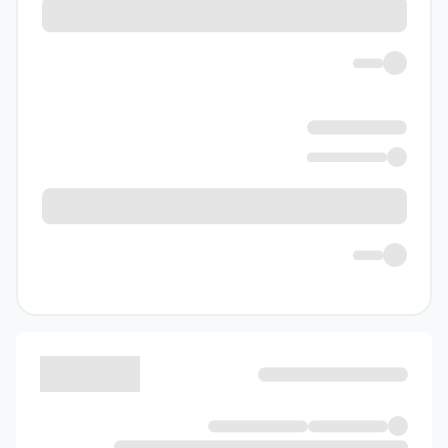
هندسه دهم
ماجراهای من و
درسام خیلی سبز
درسنامهٔ کامل و
۱
خودخوان
بیان ساده و
۲
روان
ارائهٔ فرمول‌ها در
۳
کادر مشخص
ارائهٔ نکته‌ها و