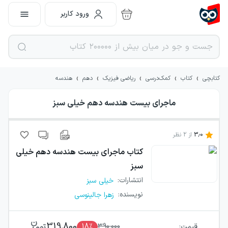
ورود کاربر
›
›
›
›
›
کتابچی
کتاب
کمک‌درسی
ریاضی فیزیک
دهم
هندسه
ماجرای بیست هندسه دهم خیلی سبز
3.0
از
2
نظر
کتاب
ماجرای بیست هندسه دهم خیلی
سبز
انتشارات
:
خیلی سبز
نویسنده
:
زهرا جالینوسی
319,800
قیمت:
390,000
٪
18