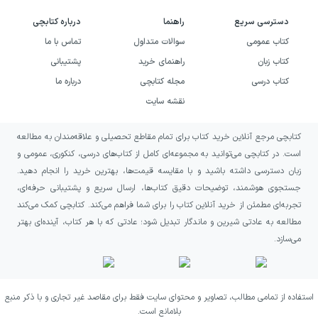
هندسه دهم ماجراهای من و
دسترسی سریع
راهنما
درباره کتابچی
درسام خیلی سبز
کتاب عمومی
سوالات متداول
تماس با ما
کتاب زبان
راهنمای خرید
پشتیبانی
در این بخش از کتاب هندسه دهم ماجراهای من
کتاب درسی
مجله کتابچی
درباره ما
و درسام خیلی سبز تیپ‌های مختلف سؤال‌های
نقشه سایت
امتحانی. مانند سؤالات جای خالی، سؤالات درست
یا نادرست، سؤالات اثباتی و سؤالات مربوط به
کتابچی مرجع آنلاین خرید کتاب برای تمام مقاطع تحصیلی و علاقه‌مندان به مطالعه
است. در کتابچی می‌توانید به مجموعه‌ای کامل از کتاب‌های درسی، کنکوری، عمومی و
بدست آوردن مقادیر ارائه شده‌اند. برخی از
زبان دسترسی داشته باشید و با مقایسه قیمت‌ها، بهترین خرید را انجام دهید.
سؤال‌های این کتاب برگرفته از فعالیت‌های و
جستجوی هوشمند، توضیحات دقیق کتاب‌ها، ارسال سریع و پشتیبانی حرفه‌ای،
تمرین‌های کتاب درسی و امتحانات مدارس کشور
تجربه‌ای مطمئن از خرید آنلاین کتاب را برای شما فراهم می‌کند. کتابچی کمک می‌کند
مطالعه به عادتی شیرین و ماندگار تبدیل شود؛ عادتی که با هر کتاب، آینده‌ای بهتر
هستند. دسترسیی به آزمون‌های جامع هر فصل از
می‌سازد.
طریق اسکن کردن QR Code انتهای هر فصل
امکان‌پذیر است. در فصل آخر کتاب نیز شش
امتحان ارائه شده است که به تفکیک نیم‌سال‌های
استفاده از تمامی مطالب، تصاویر و محتوای سایت فقط برای مقاصد غیر تجاری و با ذکر منبع
بلامانع است.
اول و دوم هندسهٔ دهم هستند. جدول زیر