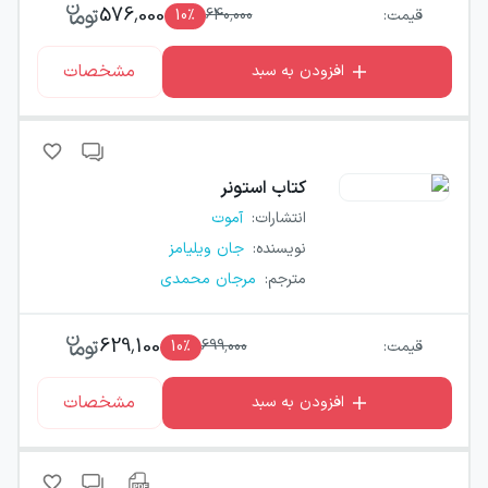
576,000
قیمت:
640,000
٪
10
مشخصات
افزودن به سبد
کتاب
استونر
انتشارات
:
آموت
نویسنده
:
جان ویلیامز
مترجم
:
مرجان محمدی
629,100
قیمت:
699,000
٪
10
مشخصات
افزودن به سبد