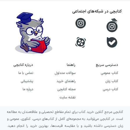
درباره زندگی‌های معمولی با لایه‌های عمیق روانی
علاقه دارید، استونر می‌تواند انتخابی مناسب برای
کتابچی در شبکه‌های اجتماعی
شما باشد. این کتاب برای خوانندگانی جذاب است
که از روایت‌های آرام، تأمل‌برانگیز و واقع‌گرایانه
درباره ادبیات، دانشگاه، خانواده، عشق و تنهایی
لذت می‌برند.
استونر را به کسانی پیشنهاد می‌کنیم که به‌دنبال
دسترسی سریع
راهنما
درباره کتابچی
داستانی درباره معنای انتخاب و بهای آن هستند؛
کتاب عمومی
سوالات متداول
تماس با ما
داستانی که در آن شکست الزاماً با حادثه‌ای بزرگ
کتاب زبان
راهنمای خرید
پشتیبانی
کتاب درسی
مجله کتابچی
درباره ما
همراه نیست و سکوت نیز می‌تواند شکل خاصی از
نقشه سایت
مقاومت باشد. اگر از قهرمانانی دور از کلیشه‌های
رایج، فضاهای عاطفی سنگین و آثاری درباره انزوای
کتابچی مرجع آنلاین خرید کتاب برای تمام مقاطع تحصیلی و علاقه‌مندان به مطالعه
انسان در برابر جهان استقبال می‌کنید، این رمان
است. در کتابچی می‌توانید به مجموعه‌ای کامل از کتاب‌های درسی، کنکوری، عمومی و
زبان دسترسی داشته باشید و با مقایسه قیمت‌ها، بهترین خرید را انجام دهید.
تجربه‌ای آرام اما تکان‌دهنده برایتان خواهد بود.