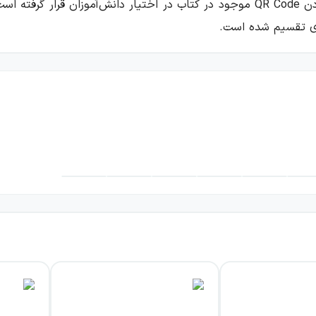
ساعت فیلم آموزشی اختصاصی از طریق اسکن کردن QR Code موجود در کتاب در اختیار 
ری تقسیم شده است.
دهم تجربی سیر تا پیاز گاج
ربی سیر تا پیاز گاج درسنامه‌های کامل آن است که به صورت نکته 
تاب شامل ۴۱۵ تست و مثال آموزشی با پاسخنامه تشریحی است و این موضوع به در
نکات مهم و تستی در این کتاب در با عنوان «نکتهٔ STP» ارائه شده است. همچنین سایر 
ها» قرار گرفته است که ویژهٔ آمادگی برای آزمون‌های تستی و کنکو
بی سیر تا پیاز گاج ارائه شده است:
ویژگی‌های درسنامه‌های کتاب فیزیک یازدهم تجربی سیر تا پیاز گاج
۱
درس‌نامه‌های کامل، مفصل و نکته به نکته
۲
بیان ساده و روان
۳
ارائهٔ بیش از ۲۱ ساعت فیلم آموزشی در قالب QR code