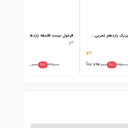
آی کیو فیزیک یازدهم تجربی گاج
فرمول بیست فلسفه یازدهم گاج
گاج
گاج
3
188,000
796,000
20
٪
235,000
20
٪
995,000
ارائه شده‌اند. پرسش‌های این کتاب تلفیقی از
‌اند. همچنین تست‌های چالشی و سطح بالای هر
بخش از کتاب در بخش جداگانه‌ای با عنوان V. I. P قرار گرفته است. کتاب فیزیک یازدهم تجربی سیر تا پیاز انتشارات گاج در مجموع شامل: ۱۰۷۸ سوال تستی و ۴۰۹