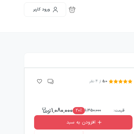
ورود کاربر
5.0
از
4
نظر
1,080,000
قیمت:
1,350,000
٪
20
افزودن به سبد