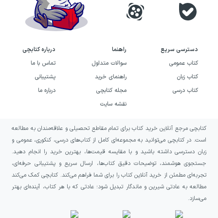
نابودی دیگران منتهی می‌شود.
خرید کتاب کالیگولا (نمایشنامه در
چهار پرده) به چه کسانی پیشنهاد
دسترسی سریع
راهنما
درباره کتابچی
می‌شود؟
کتاب عمومی
سوالات متداول
تماس با ما
کتاب زبان
راهنمای خرید
پشتیبانی
اگر به نمایشنامه‌های فلسفی و آثاری درباره پوچی،
کتاب درسی
مجله کتابچی
درباره ما
مرگ و جست‌وجوی معنا علاقه دارید، کالیگولا
نقشه سایت
می‌تواند انتخابی جدی برای شما باشد. این کتاب
کتابچی مرجع آنلاین خرید کتاب برای تمام مقاطع تحصیلی و علاقه‌مندان به مطالعه
برای خوانندگانی مناسب است که می‌خواهند در
است. در کتابچی می‌توانید به مجموعه‌ای کامل از کتاب‌های درسی، کنکوری، عمومی و
کنار دنبال کردن یک موقعیت نمایشی پرتنش،
زبان دسترسی داشته باشید و با مقایسه قیمت‌ها، بهترین خرید را انجام دهید.
درباره پیامدهای قدرت مطلق و رفتار انسان در
جستجوی هوشمند، توضیحات دقیق کتاب‌ها، ارسال سریع و پشتیبانی حرفه‌ای،
تجربه‌ای مطمئن از خرید آنلاین کتاب را برای شما فراهم می‌کند. کتابچی کمک می‌کند
برابر حقیقت مرگ تأمل کنند.
مطالعه به عادتی شیرین و ماندگار تبدیل شود؛ عادتی که با هر کتاب، آینده‌ای بهتر
می‌سازد.
این اثر همچنین به علاقه‌مندان ادبیات آلبر کامو،