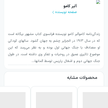
این اثر نمایشی، روایت مواجهه کالیگولا با پوچی،
آلبر کامو
مرگ، استبداد و میل به تحقق «غیرممکن‌ها» است.
صفحه نویسنده
کامو با انتخاب برهه‌هایی از دوران حکومت کوتاه
این امپراتور، تصویری تکان‌دهنده از قدرت مطلق و
پیامدهای آن می‌سازد. کالیگولا در این نمایش نه
زندگی‌نامه کاموآلبر کامو نویسنده فرانسوی کتاب مشهور بیگانه است
فقط یک فرمانروای بی‌رحم، بلکه تجسم ذهنی
که در سال ۱۹۱۳ در الجزایر چشم به جهان گشود. سالهای کودکی
است که می‌خواهد حقیقت تلخ زندگی را با منطقی
او مصادف با جنگ جهانی اول بوده و به نظر می‌رسد که این
افراطی به همه تحمیل کند.
موضوع تاثیری عمیق در روحیات و تفکر وی داشته است. در طول
جنگ جهانی دوم و اشغال پاریس توسط آلمان‎ها،...
درباره کتاب کالیگولا (نمایشنامه در
چهار پرده)
محصولات مشابه
کالیگولا پس از مرگ دروسیلا، که خواهر و
معشوقه‌اش بوده است، دچار پریشان‌احوالی
می‌شود و ذهنش به‌طور وسواس‌گونه‌ای درگیر