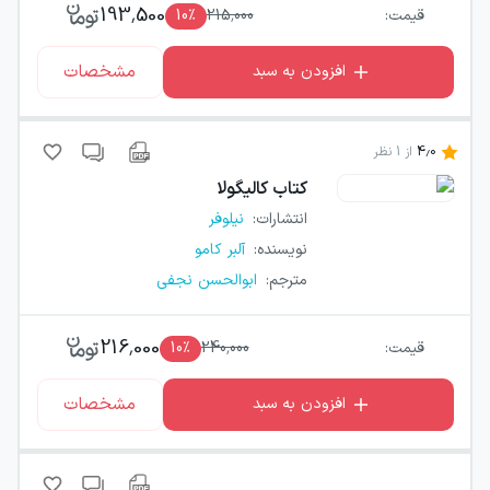
193,500
قیمت:
215,000
٪
10
مشخصات
افزودن به سبد
4.0
از
1
نظر
کتاب
کالیگولا
انتشارات
:
نیلوفر
نویسنده
:
آلبر کامو
مترجم
:
ابوالحسن نجفی
216,000
قیمت:
240,000
٪
10
مشخصات
افزودن به سبد