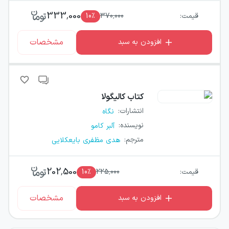
333,000
قیمت:
370,000
٪
10
مشخصات
افزودن به سبد
کتاب
کالیگولا
انتشارات
:
نگاه
نویسنده
:
آلبر کامو
مترجم
:
هدی مظفری بایعکلایی
202,500
قیمت:
225,000
٪
10
مشخصات
افزودن به سبد