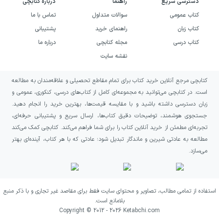
دسترسی سریع
راهنما
درباره کتابچی
تکمیل توضیحات آموزشی دارد. برای برخی از
کتاب عمومی
سوالات متداول
تماس با ما
تست‌های کنکور سراسری بین سال‌های ۱۳۹۸ تا
کتاب زبان
راهنمای خرید
پشتیبانی
۱۴۰۲ نوبت اول، پاسخ‌های کلیدی در خود کتاب
کتاب درسی
مجله کتابچی
درباره ما
نقشه سایت
آمده و نسخه تشریحی کامل آن‌ها از طریق سایت
نشر الگو قابل دریافت است. این ترکیب کتاب و
کتابچی مرجع آنلاین خرید کتاب برای تمام مقاطع تحصیلی و علاقه‌مندان به مطالعه
منابع آنلاین باعث می‌شود فرایند مطالعه
است. در کتابچی می‌توانید به مجموعه‌ای کامل از کتاب‌های درسی، کنکوری، عمومی و
انعطاف‌پذیرتر شود و دانش‌آموز بتواند تحلیل
زبان دسترسی داشته باشید و با مقایسه قیمت‌ها، بهترین خرید را انجام دهید.
جستجوی هوشمند، توضیحات دقیق کتاب‌ها، ارسال سریع و پشتیبانی حرفه‌ای،
پاسخ‌ها را به شکل دیجیتال دنبال کند.
تجربه‌ای مطمئن از خرید آنلاین کتاب را برای شما فراهم می‌کند. کتابچی کمک می‌کند
مطالعه به عادتی شیرین و ماندگار تبدیل شود؛ عادتی که با هر کتاب، آینده‌ای بهتر
می‌سازد.
استفاده از تمامی مطالب، تصاویر و محتوای سایت فقط برای مقاصد غیر تجاری و با ذکر منبع
بلامانع است.
Copyright © 2012 -
2026
Ketabchi.com