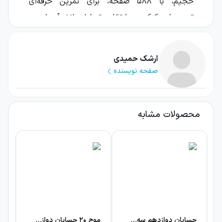
حجیم، با ۵۸۸ صفحه، برای تمرین حرفه‌ای
تست‌های کنکور و ارتقای تسلط دانش‌آموزان بر
مفاهیم حسابان نوشته شده است. نویسندگان
کتاب با هدف تکمیل فرآیند یادگیری و نه آغاز آن،
ارشک حمیدی
محتوایی تدوین کرده‌اند که به دانش‌آموزان دارای
صفحه نویسنده
پایه علمی مناسب کمک کند تا مهارت خود را در
حل پرسش‌های چهارگزینه‌ای به روشی هدفمند
افزایش دهند.
محصولات مشابه
بررسی ساختار کتاب حسابان
دوازدهم تست الگو
ساختار کتاب حسابان دوازدهم تست نشر کاملا بر
اساس سرفصل‌های حسابان پایه دوازدهم تنظیم
شده است؛ از مباحث تابع و مشتق گرفته تا حد،
حسابان دوازدهم سه بعدی الگو
موج ۲۰ حسابان دوازدهم نشرالگو