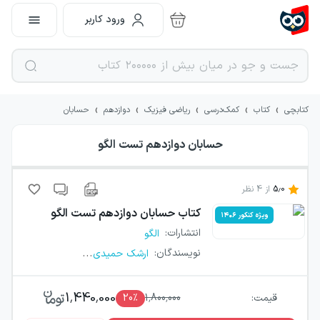
ورود کاربر
›
›
›
›
›
کتابچی
کتاب
کمک‌درسی
ریاضی فیزیک
دوازدهم
حسابان
حسابان دوازدهم تست الگو
5.0
از
4
نظر
کتاب
حسابان دوازدهم تست الگو
ویژه کنکور ۱۴۰۶
انتشارات
:
الگو
...
نویسندگان
:
ارشک حمیدی
1,440,000
قیمت:
1,800,000
٪
20