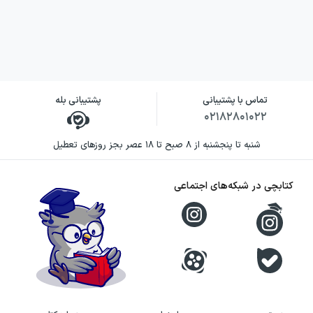
مهارت
حدود
چهارگزینه‌ای
میان‌رده
تست‌زنی و
1100
متوسط
آمادگی
تست
کنکور
ارزیابی توان
حدود
چهارگزینه‌ای
تماس با پشتیبانی
پشتیبانی بله
پیشرفته
حل مسائل
300
دشوار
۰۲۱۸۲۸۰۱۰۲۲
پیچیده‌تر
تست
شنبه تا پنجشنبه از ۸ صبح تا ۱۸ عصر بجز روزهای تعطیل
بررسی پاسخنامه کتاب حسابان
12ام تست نشر الگو
کتابچی در شبکه‌های اجتماعی
در بخش پایانی کتاب پاسخ‌های تشریحی برای همه
تست‌ها ارائه شده است. پاسخ‌ها ضمن ارائه
مراحل حل، گاهی نکات تکمیلی یا شیوه کوتاه‌تر
محاسبه را هم بیان می‌کنند. از آنجا که درسنامه
مختصر نگاشته شده، پاسخنامه نقش مهمی در