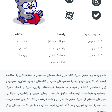
خرید کتاب دیدار قطعه گم‌شده با
دایره کامل به چه کسانی پیشنهاد
می‌شود؟
اگر به داستان‌های کوتاه و تصویری با موضوع
دسترسی سریع
راهنما
درباره کتابچی
تنهایی، جست‌وجوی همراه و میل به کامل شدن
کتاب عمومی
سوالات متداول
تماس با ما
علاقه دارید، دیدار قطعه گم‌شده با دایره کامل
کتاب زبان
راهنمای خرید
پشتیبانی
می‌تواند انتخابی مناسب برای شما باشد. این اثر
کتاب درسی
مجله کتابچی
درباره ما
برای کسانی جذاب است که از روایت‌های ساده اما
نقشه سایت
چندلایه لذت می‌برند و دوست دارند پس از
کتابچی مرجع آنلاین خرید کتاب برای تمام مقاطع تحصیلی و علاقه‌مندان به مطالعه
خواندن، درباره معنای رابطه و خواسته‌های خود
است. در کتابچی می‌توانید به مجموعه‌ای کامل از کتاب‌های درسی، کنکوری، عمومی و
فکر کنند.
زبان دسترسی داشته باشید و با مقایسه قیمت‌ها، بهترین خرید را انجام دهید.
جستجوی هوشمند، توضیحات دقیق کتاب‌ها، ارسال سریع و پشتیبانی حرفه‌ای،
این کتاب همچنین به خوانندگانی پیشنهاد می‌شود
تجربه‌ای مطمئن از خرید آنلاین کتاب را برای شما فراهم می‌کند. کتابچی کمک می‌کند
مطالعه به عادتی شیرین و ماندگار تبدیل شود؛ عادتی که با هر کتاب، آینده‌ای بهتر
که حضور نقاشی در کنار متن را بخشی مهم از
می‌سازد.