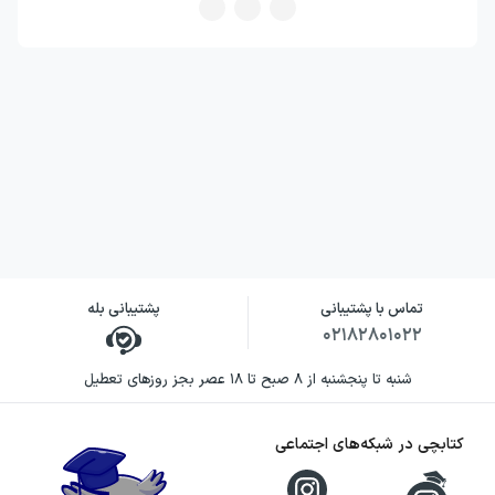
شل سیلوراستاین در این کتاب، نویسنده و
تصویرگر داستانی است که عناصر اصلی آن را با
کمترین پیچیدگی ممکن به خواننده نشان
می‌دهد. او به‌جای استفاده از توضیح‌های سنگین،
قطعه‌ها و شکل‌های هندسی را در موقعیتی قرار
می‌دهد که احساسات و تصمیم‌های انسانی را
بازتاب می‌دهد.
ویژگی برجسته رویکرد سیلوراستاین، همراه کردن
تماس با پشتیبانی
پشتیبانی بله
متن کوتاه با نقاشی‌های جذاب و شوخی‌های
۰۲۱۸۲۸۰۱۰۲۲
ظریف است. این شیوه به داستان اجازه می‌دهد
شنبه تا پنجشنبه از ۸ صبح تا ۱۸ عصر بجز روزهای تعطیل
هم روان و سرگرم‌کننده باشد و هم پس از پایان،
پرسش‌هایی درباره همراهی، استقلال، رضایت و
کتابچی در شبکه‌های اجتماعی
دنبال کردن آرزوها در ذهن خواننده باقی بگذارد.